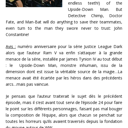
endless teeth!) of the
Upside-Down Man. But
Detective Chimp, Doctor
Fate, and Man-Bat will do anything to save their teammates,
even turn to the man they swore never to trust: John
Constantine!
Avis :
numéro anniversaire pour la série Justice League Dark
alors que l’auteur Ram V va enfin s’attaquer à la grande
menace de la série, installée par James Tynion IV au tout début
: le Upside-Down Man, monstre inhumain, issu de la
dimension dont est issue la véritable source de la magie…La
menace avait été écartée par les héros dans des précédents
arcs…mais pas vaincue.
Je pensais que l’auteur traiterait le sujet dès le précédent
épisode, mais il s’est avant tout servi de l’épisode 24 pour faire
le point sur les différents personnages, faisant pas mal bouger
la composition de l’équipe, alors que chacun se penchait sur
toutes les horreurs qu’ils avaient traversés depuis la fondation
du groupe autour de WW.