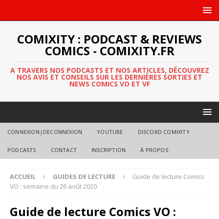
COMIXITY : PODCAST & REVIEWS
COMICS - COMIXITY.FR
A TRAVERS NOS PODCASTS ET NOS ARTICLES, DÉCOUVREZ
NOS AVIS ET CONSEILS SUR LES DERNIÈRES SORTIES ET
NEWS COMICS VO ET VF
CONNEXION|DECONNEXION
YOUTUBE
DISCORD COMIXITY
PODCASTS
CONTACT
INSCRIPTION
À PROPOS
ACCUEIL
GUIDES DE LECTURE
Guide de lecture Comics
VO : semaine du 26 août 2020
Guide de lecture Comics VO :