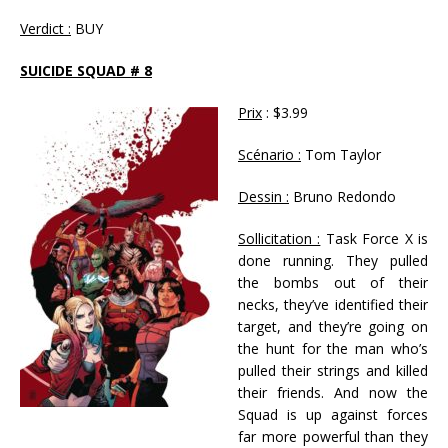
Verdict :
BUY
SUICIDE SQUAD # 8
Prix
: $3.99
Scénario :
Tom Taylor
Dessin :
Bruno Redondo
Sollicitation :
Task Force X is
done running. They pulled
the bombs out of their
necks, they’ve identified their
target, and they’re going on
the hunt for the man who’s
pulled their strings and killed
their friends. And now the
Squad is up against forces
far more powerful than they