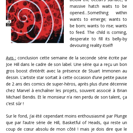
massive hatch waits to be
opened…Something within
wants to emerge; wants to
be born; wants to rise; wants
to feed. The child is coming,
desperate to fill its belly-by
devouring reality itself!
Avis :
conclusion cette semaine de la seconde série écrite par
Joe Hill dans le cadre de son label. Une série qui a reçu un bon
gros boost d’intérêt avec la présence de Stuart Immonen au
dessin. L’artiste star sortait à cette occasion d’une petite pause
de 2 ans des comics de super-héros, après plus d’une décennie
chez Marvel à enchaîner les projets, souvent associé à Brian
Michael Bendis. Et le monsieur n’a rien perdu de son talent, ça
c’est sûr !
Sur le fond, j’ai été cependant moins enthousiasmé par Plunge
que par l’autre série de Hill, Basketful of Heads, qui reste un
coup de cœur absolu de mon côté ! mais je dois dire que le