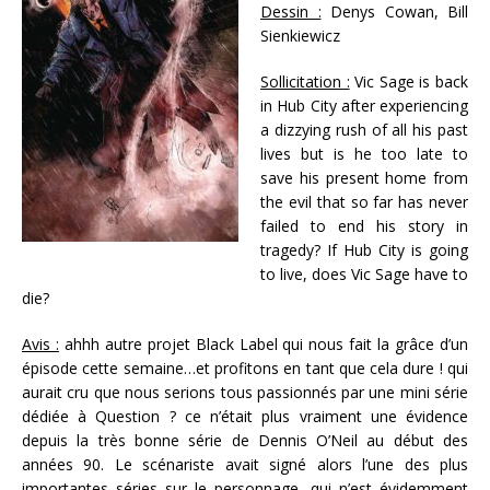
Dessin :
Denys Cowan, Bill
Sienkiewicz
Sollicitation :
Vic Sage is back
in Hub City after experiencing
a dizzying rush of all his past
lives but is he too late to
save his present home from
the evil that so far has never
failed to end his story in
tragedy? If Hub City is going
to live, does Vic Sage have to
die?
Avis :
ahhh autre projet Black Label qui nous fait la grâce d’un
épisode cette semaine…et profitons en tant que cela dure ! qui
aurait cru que nous serions tous passionnés par une mini série
dédiée à Question ? ce n’était plus vraiment une évidence
depuis la très bonne série de Dennis O’Neil au début des
années 90. Le scénariste avait signé alors l’une des plus
importantes séries sur le personnage…qui n’est évidemment