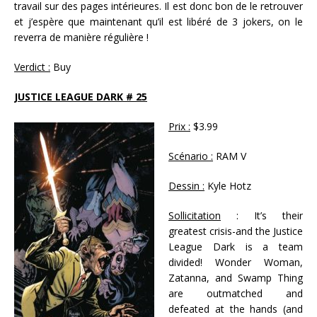
travail sur des pages intérieures. Il est donc bon de le retrouver
et j’espère que maintenant qu’il est libéré de 3 jokers, on le
reverra de manière régulière !
Verdict :
Buy
JUSTICE LEAGUE DARK # 25
Prix :
$3.99
Scénario :
RAM V
Dessin :
Kyle Hotz
Sollicitation
: It’s their
greatest crisis-and the Justice
League Dark is a team
divided! Wonder Woman,
Zatanna, and Swamp Thing
are outmatched and
defeated at the hands (and