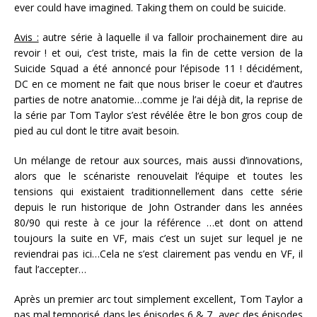
ever could have imagined. Taking them on could be suicide.
Avis :
autre série à laquelle il va falloir prochainement dire au
revoir ! et oui, c’est triste, mais la fin de cette version de la
Suicide Squad a été annoncé pour l’épisode 11 ! décidément,
DC en ce moment ne fait que nous briser le coeur et d’autres
parties de notre anatomie…comme je l’ai déjà dit, la reprise de
la série par Tom Taylor s’est révélée être le bon gros coup de
pied au cul dont le titre avait besoin.
Un mélange de retour aux sources, mais aussi d’innovations,
alors que le scénariste renouvelait l’équipe et toutes les
tensions qui existaient traditionnellement dans cette série
depuis le run historique de John Ostrander dans les années
80/90 qui reste à ce jour la référence …et dont on attend
toujours la suite en VF, mais c’est un sujet sur lequel je ne
reviendrai pas ici…Cela ne s’est clairement pas vendu en VF, il
faut l’accepter…
Après un premier arc tout simplement excellent, Tom Taylor a
pas mal temporisé dans les épisodes 6 & 7, avec des épisodes