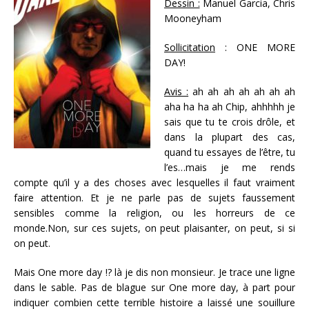
Dessin :
Manuel Garcia, Chris
Mooneyham
Sollicitation
: ONE MORE
DAY!
Avis :
ah ah ah ah ah ah ah
aha ha ha ah Chip, ahhhhh je
sais que tu te crois drôle, et
dans la plupart des cas,
quand tu essayes de l’être, tu
l’es…mais je me rends
compte qu’il y a des choses avec lesquelles il faut vraiment
faire attention. Et je ne parle pas de sujets faussement
sensibles comme la religion, ou les horreurs de ce
monde.Non, sur ces sujets, on peut plaisanter, on peut, si si
on peut.
Mais One more day !? là je dis non monsieur. Je trace une ligne
dans le sable. Pas de blague sur One more day, à part pour
indiquer combien cette terrible histoire a laissé une souillure