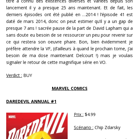
titre a connu des existences diverses et variées depuis son
lancement il y a presque 25 ans maintenant. Et de fait, les
derniers épisodes ont été publié en …2014 ! l’épisode 41 est
daté de mars 2014, donc on peut estimer qu’il y a un gap de
presque 7 ans ! sacrée pause de la part de David Lapham qui a
sans doute eu besoin de se ressourcer un peu pour revenir sur
ce qui restera son oeuvre phare. Bon, bien évidemment je
préfère attendre la VF, (d’ailleurs à quand le prochain tome, j’ai
besoin de ma dose maintenant Delcourt !) mais je voulais
signaler le retour de cette magnifique série en VO.
Verdict :
BUY
MARVEL COMICS
DAREDEVIL ANNUAL #1
Prix :
$4.99
Scénario :
Chip Zdarsky