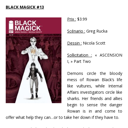
BLACK MAGICK #13
Prix :
$3.99
Scénario :
Greg Rucka
Dessin :
Nicola Scott
Sollicitation :
« ASCENSION
I, » Part Two
Demons circle the bloody
mess of Rowan Black’s life
like vultures, while Internal
Affairs investigators circle like
sharks. Her friends and allies
begin to sense the danger
Rowan is in and come to
offer what help they can…or to take her down if they have to.