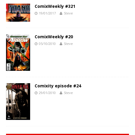
ComixWeekly #321
19/01/2017
Steve
ComixWeekly #20
05/10/2010
Steve
Comixity episode #24
29/01/2010
Steve