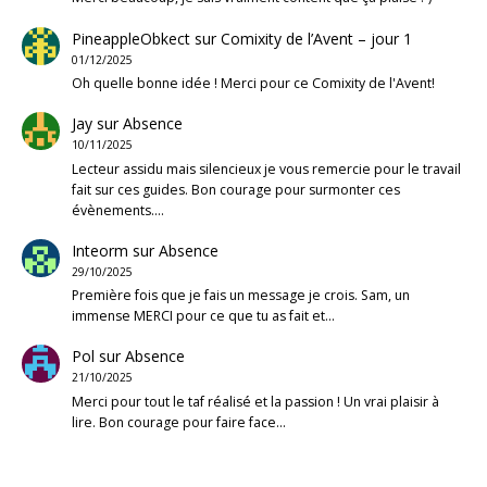
PineappleObkect
sur
Comixity de l’Avent – jour 1
01/12/2025
Oh quelle bonne idée ! Merci pour ce Comixity de l'Avent!
Jay
sur
Absence
10/11/2025
Lecteur assidu mais silencieux je vous remercie pour le travail
fait sur ces guides. Bon courage pour surmonter ces
évènements.…
Inteorm
sur
Absence
29/10/2025
Première fois que je fais un message je crois. Sam, un
immense MERCI pour ce que tu as fait et…
Pol
sur
Absence
21/10/2025
Merci pour tout le taf réalisé et la passion ! Un vrai plaisir à
lire. Bon courage pour faire face…