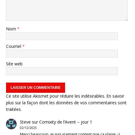
Nom
*
Courriel
*
Site web
Ce site utilise Akismet pour réduire les indésirables.
En savoir
plus sur la façon dont les données de vos commentaires sont
traitées
.
Steve
sur
Comixity de l’Avent – jour 1
02/12/2025
Merci beaucoup, je suis vraiment content que ça plaise :-)