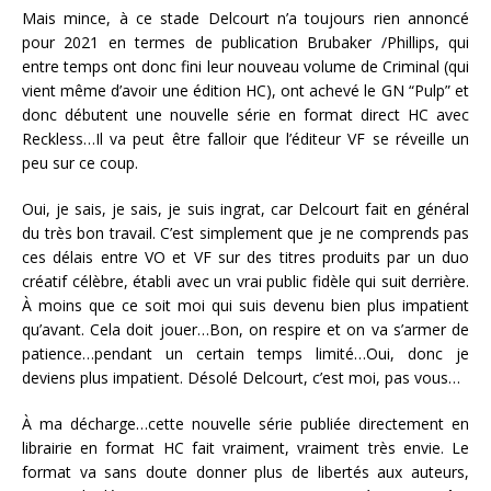
Mais mince, à ce stade Delcourt n’a toujours rien annoncé
pour 2021 en termes de publication Brubaker /Phillips, qui
entre temps ont donc fini leur nouveau volume de Criminal (qui
vient même d’avoir une édition HC), ont achevé le GN “Pulp” et
donc débutent une nouvelle série en format direct HC avec
Reckless…Il va peut être falloir que l’éditeur VF se réveille un
peu sur ce coup.
Oui, je sais, je sais, je suis ingrat, car Delcourt fait en général
du très bon travail. C’est simplement que je ne comprends pas
ces délais entre VO et VF sur des titres produits par un duo
créatif célèbre, établi avec un vrai public fidèle qui suit derrière.
À moins que ce soit moi qui suis devenu bien plus impatient
qu’avant. Cela doit jouer…Bon, on respire et on va s’armer de
patience…pendant un certain temps limité…Oui, donc je
deviens plus impatient. Désolé Delcourt, c’est moi, pas vous…
À ma décharge…cette nouvelle série publiée directement en
librairie en format HC fait vraiment, vraiment très envie. Le
format va sans doute donner plus de libertés aux auteurs,