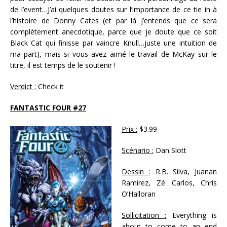
de l’event…J’ai quelques doutes sur l’importance de ce tie in à
l’histoire de Donny Cates (et par là j’entends que ce sera
complètement anecdotique, parce que je doute que ce soit
Black Cat qui finisse par vaincre Knull…juste une intuition de
ma part), mais si vous avez aimé le travail de McKay sur le
titre, il est temps de le soutenir !
Verdict :
Check it
FANTASTIC FOUR #27
Prix :
$3.99
Scénario :
Dan Slott
Dessin :
R.B. Silva, Juanan
Ramirez, Zé Carlos, Chris
O’Halloran
Sollicitation :
Everything is
about to come to an end