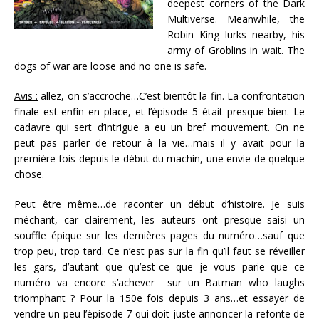
deepest corners of the Dark
Multiverse. Meanwhile, the
Robin King lurks nearby, his
army of Groblins in wait. The
dogs of war are loose and no one is safe.
Avis :
allez, on s’accroche…C’est bientôt la fin. La confrontation
finale est enfin en place, et l’épisode 5 était presque bien. Le
cadavre qui sert d’intrigue a eu un bref mouvement. On ne
peut pas parler de retour à la vie…mais il y avait pour la
première fois depuis le début du machin, une envie de quelque
chose.
Peut être même…de raconter un début d’histoire. Je suis
méchant, car clairement, les auteurs ont presque saisi un
souffle épique sur les dernières pages du numéro…sauf que
trop peu, trop tard. Ce n’est pas sur la fin qu’il faut se réveiller
les gars, d’autant que qu’est-ce que je vous parie que ce
numéro va encore s’achever sur un Batman who laughs
triomphant ? Pour la 150e fois depuis 3 ans…et essayer de
vendre un peu l’épisode 7 qui doit juste annoncer la refonte de