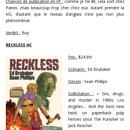
Chances de publication en VF :
comme je l’ai dit, cela sort chez
Panini…mais beaucoup trop cher chez eux. Autant prendre la
VO, d’autant que le niveau d’anglais n’est pas non plus
phénoménal.
Verdict :
Buy
RECKLESS HC
Prix :
$24.99/
Scénario :
Ed Brubaker
Dessin
: Sean Phillips
Sollicitation :
« Sex, drugs,
and murder in 1980s Los
Angeles… And the best new
twist on paperback pulp
heroes since The Punisher or
Jack Reacher.