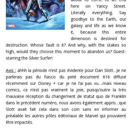
here on Yancy Street.
Literally everything. Say
goodbye to the Earth, our
galaxy and life as we know
it, because this entire
dimension is destined for
destruction. Whose fault is it? And why, with the stakes so
high, would they choose this moment to abandon us? Guest-
starring the Silver Surfer!
Avis :
ahhh la période n’est pas évidente pour Dan Slott…Je ne
parlerais pas du fiasco du petit document 616 diffusé
récemment sur Disney + car je ne l’ai pas vu….mais niveau
comics, ce n’est pas vraiment la joie, puisqu’outre la très
mauvaise réception du changement de statut quo de Franklin
dans le précédent numéro, nous avons également appris…que
Slott avait fait cela dans son coin sans en informer au
préalable les autres pôles éditoriaux de Marvel qui pouvaient
être impactés.