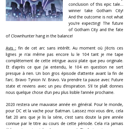
conclusion of this epic tale…
winner take Gotham City!
And the outcome is not what
you’re expecting! The future
of Gotham City and the fate
of Clownhunter hang in the balance!
Avis :
fin de cet arc sans intérêt. Au moment où j’écris ces
lignes je n’ai même pas encore lu le 104 tant je me tape
complètement de cette intrigue aussi plate que peu originale.
Et d’après ce que j’ai entendu, le 104 en question ne sert
presque à rien. Un bon gros épisode d’attente avant la fin de
l’arc. Bravo Tynion IV. Bravo. Va prendre ta pause avec Future
state et reviens avec un peu d’inspiration. S’il te plaît donnes
nous quelque chose d’un peu plus lisible l’année prochaine.
2020 restera une mauvaise année en général. Pour le monde,
pour DC et la vache pour Batman. Laissez moi vous dire, cela
fait 20 ans que je lis la série, c’est sans doute la pire année
connue par le titre au cours de cette période. Cela n’a jamais