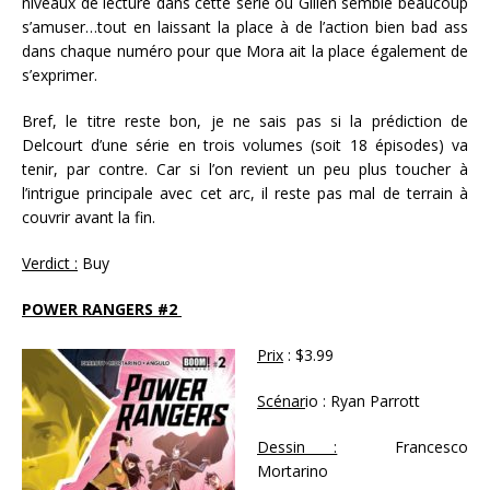
niveaux de lecture dans cette série où Gillen semble beaucoup
s’amuser…tout en laissant la place à de l’action bien bad ass
dans chaque numéro pour que Mora ait la place également de
s’exprimer.
Bref, le titre reste bon, je ne sais pas si la prédiction de
Delcourt d’une série en trois volumes (soit 18 épisodes) va
tenir, par contre. Car si l’on revient un peu plus toucher à
l’intrigue principale avec cet arc, il reste pas mal de terrain à
couvrir avant la fin.
Verdict :
Buy
POWER RANGERS #2
Prix
: $3.99
Scénar
io : Ryan Parrott
Dessin :
Francesco
Mortarino