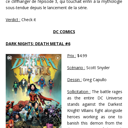
ce cliffhanger de l’épisode 3, qui touchait enfin à la mythologie
sous-tendue depuis le lancement de la série.
Verdict :
Check it
DC COMICS
DARK NIGHTS: DEATH METAL #6
Prix :
$4.99
Scénario :
Scott Snyder
Dessin :
Greg Capullo
Sollicitation :
The battle rages
as the entire DC Universe
stands against the Darkest
Knight! Villains fight alongside
heroes working as one to
banish this demon from the