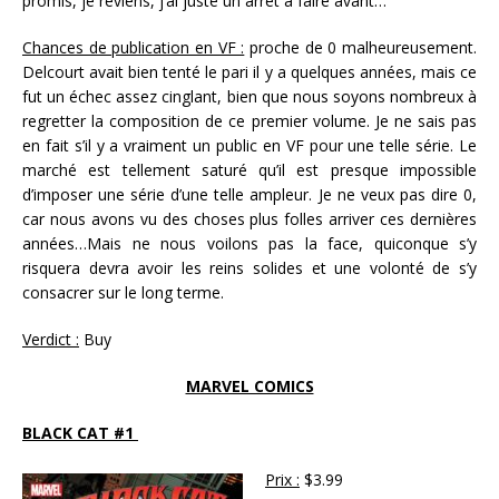
promis, je reviens, j’ai juste un arrêt à faire avant…
Chances de publication en VF :
proche de 0 malheureusement.
Delcourt avait bien tenté le pari il y a quelques années, mais ce
fut un échec assez cinglant, bien que nous soyons nombreux à
regretter la composition de ce premier volume. Je ne sais pas
en fait s’il y a vraiment un public en VF pour une telle série. Le
marché est tellement saturé qu’il est presque impossible
d’imposer une série d’une telle ampleur. Je ne veux pas dire 0,
car nous avons vu des choses plus folles arriver ces dernières
années…Mais ne nous voilons pas la face, quiconque s’y
risquera devra avoir les reins solides et une volonté de s’y
consacrer sur le long terme.
Verdict :
Buy
MARVEL COMICS
BLACK CAT #1
Prix :
$3.99