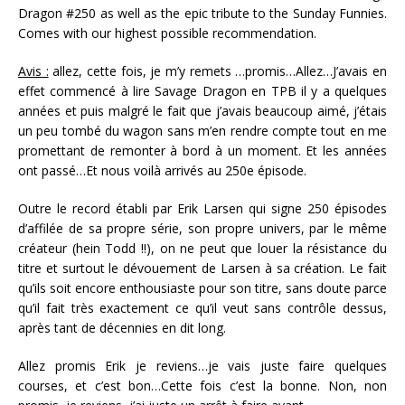
Dragon #250 as well as the epic tribute to the Sunday Funnies.
Comes with our highest possible recommendation.
Avis :
allez, cette fois, je m’y remets …promis…Allez…J’avais en
effet commencé à lire Savage Dragon en TPB il y a quelques
années et puis malgré le fait que j’avais beaucoup aimé, j’étais
un peu tombé du wagon sans m’en rendre compte tout en me
promettant de remonter à bord à un moment. Et les années
ont passé…Et nous voilà arrivés au 250e épisode.
Outre le record établi par Erik Larsen qui signe 250 épisodes
d’affilée de sa propre série, son propre univers, par le même
créateur (hein Todd !!), on ne peut que louer la résistance du
titre et surtout le dévouement de Larsen à sa création. Le fait
qu’ils soit encore enthousiaste pour son titre, sans doute parce
qu’il fait très exactement ce qu’il veut sans contrôle dessus,
après tant de décennies en dit long.
Allez promis Erik je reviens…je vais juste faire quelques
courses, et c’est bon…Cette fois c’est la bonne. Non, non