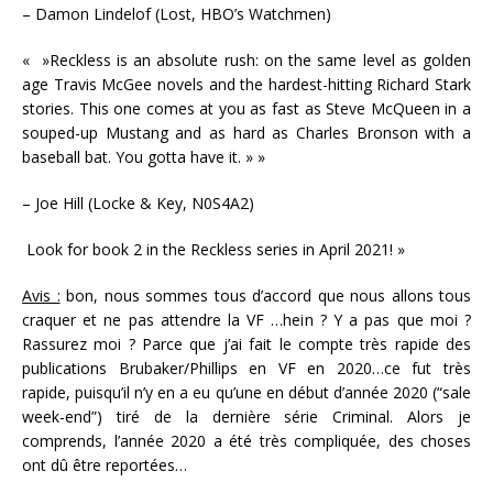
– Damon Lindelof (Lost, HBO’s Watchmen)
« »Reckless is an absolute rush: on the same level as golden
age Travis McGee novels and the hardest-hitting Richard Stark
stories. This one comes at you as fast as Steve McQueen in a
souped-up Mustang and as hard as Charles Bronson with a
baseball bat. You gotta have it. » »
– Joe Hill (Locke & Key, N0S4A2)
Look for book 2 in the Reckless series in April 2021! »
Avis :
bon, nous sommes tous d’accord que nous allons tous
craquer et ne pas attendre la VF …hein ? Y a pas que moi ?
Rassurez moi ? Parce que j’ai fait le compte très rapide des
publications Brubaker/Phillips en VF en 2020…ce fut très
rapide, puisqu’il n’y en a eu qu’une en début d’année 2020 (“sale
week-end”) tiré de la dernière série Criminal. Alors je
comprends, l’année 2020 a été très compliquée, des choses
ont dû être reportées…