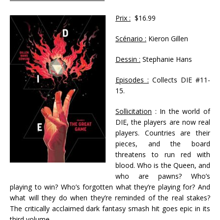
Prix :
$16.99
Scénario :
Kieron Gillen
Dessin :
Stephanie Hans
Episodes :
Collects DIE #11-
15.
Sollicitation
: In the world of
DIE, the players are now real
players. Countries are their
pieces, and the board
threatens to run red with
blood. Who is the Queen, and
who are pawns? Who’s
playing to win? Who’s forgotten what they’re playing for? And
what will they do when they’re reminded of the real stakes?
The critically acclaimed dark fantasy smash hit goes epic in its
third volume.