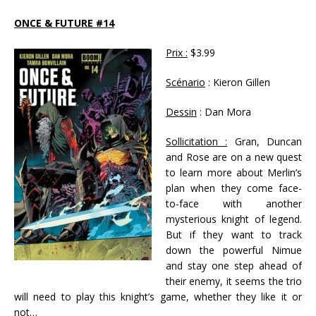
ONCE & FUTURE #14
Prix :
$3.99
Scénario
: Kieron Gillen
Dessin
: Dan Mora
Sollicitation :
Gran, Duncan
and Rose are on a new quest
to learn more about Merlin’s
plan when they come face-
to-face with another
mysterious knight of legend.
But if they want to track
down the powerful Nimue
and stay one step ahead of
their enemy, it seems the trio
will need to play this knight’s game, whether they like it or
not…