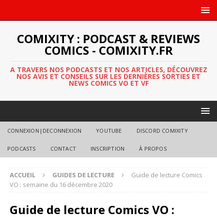
COMIXITY : PODCAST & REVIEWS
COMICS - COMIXITY.FR
A TRAVERS NOS PODCASTS ET NOS ARTICLES, DÉCOUVREZ
NOS AVIS ET CONSEILS SUR LES DERNIÈRES SORTIES ET
NEWS COMICS VO ET VF
CONNEXION|DECONNEXION
YOUTUBE
DISCORD COMIXITY
PODCASTS
CONTACT
INSCRIPTION
À PROPOS
ACCUEIL
GUIDES DE LECTURE
Guide de lecture Comics
VO : semaine du 16 décembre 2020
Guide de lecture Comics VO :