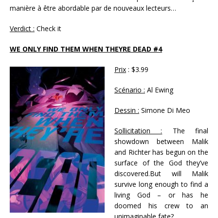
manière à être abordable par de nouveaux lecteurs…
Verdict :
Check it
WE ONLY FIND THEM WHEN THEYRE DEAD #4
Prix
: $3.99
Scénario :
Al Ewing
Dessin :
Simone Di Meo
Sollicitation :
The final
showdown between Malik
and Richter has begun on the
surface of the God they’ve
discovered.But will Malik
survive long enough to find a
living God – or has he
doomed his crew to an
unimaginable fate?