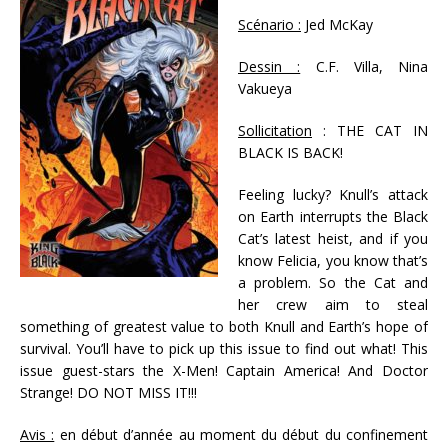
Scénario :
Jed McKay
Dessin :
C.F. Villa, Nina
Vakueya
Sollicitation
: THE CAT IN
BLACK IS BACK!
Feeling lucky? Knull’s attack
on Earth interrupts the Black
Cat’s latest heist, and if you
know Felicia, you know that’s
a problem. So the Cat and
her crew aim to steal
something of greatest value to both Knull and Earth’s hope of
survival. You’ll have to pick up this issue to find out what! This
issue guest-stars the X-Men! Captain America! And Doctor
Strange! DO NOT MISS IT!!!
Avis :
en début d’année au moment du début du confinement