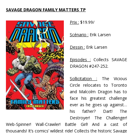
SAVAGE DRAGON FAMILY MATTERS TP
Prix :
$19.99/
Scénario :
Erik Larsen
Dessin :
Erik Larsen
Episodes :
Collects SAVAGE
DRAGON #247-252.
Sollicitation :
The Vicious
Circle relocates to Toronto
and Malcolm Dragon has to
face his greatest challenge
ever as he goes up against…
his father? Dart! The
Destroyer! The Challenger!
Web-Spinner! Wall-Crawler! Battle Girl! And a cast of
thousands! It’s comics’ wildest ride! Collects the historic Savage