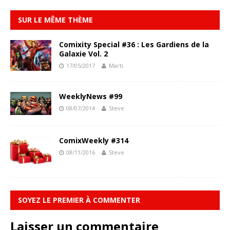
SUR LE MÊME THÈME
Comixity Special #36 : Les Gardiens de la
Galaxie Vol. 2
17/05/2017
Marti
WeeklyNews #99
08/07/2014
Steve
ComixWeekly #314
08/11/2016
Steve
SOYEZ LE PREMIER À COMMENTER
Laisser un commentaire