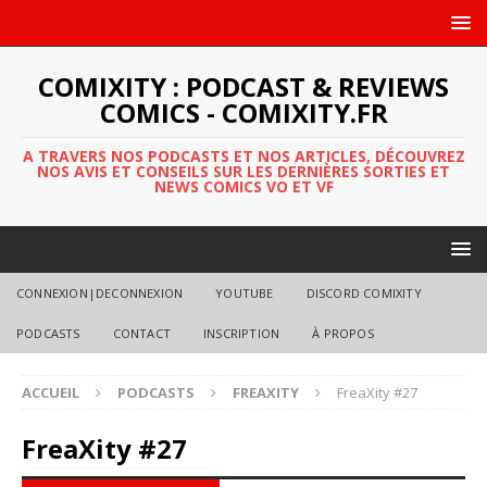
COMIXITY : PODCAST & REVIEWS
COMICS - COMIXITY.FR
A TRAVERS NOS PODCASTS ET NOS ARTICLES, DÉCOUVREZ
NOS AVIS ET CONSEILS SUR LES DERNIÈRES SORTIES ET
NEWS COMICS VO ET VF
CONNEXION|DECONNEXION
YOUTUBE
DISCORD COMIXITY
PODCASTS
CONTACT
INSCRIPTION
À PROPOS
ACCUEIL
PODCASTS
FREAXITY
FreaXity #27
FreaXity #27