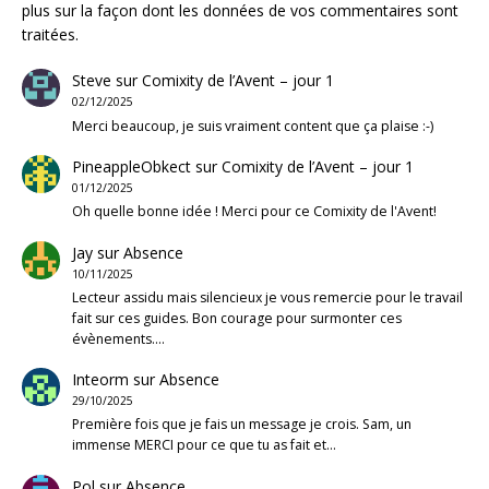
plus sur la façon dont les données de vos commentaires sont
traitées
.
Steve
sur
Comixity de l’Avent – jour 1
02/12/2025
Merci beaucoup, je suis vraiment content que ça plaise :-)
PineappleObkect
sur
Comixity de l’Avent – jour 1
01/12/2025
Oh quelle bonne idée ! Merci pour ce Comixity de l'Avent!
Jay
sur
Absence
10/11/2025
Lecteur assidu mais silencieux je vous remercie pour le travail
fait sur ces guides. Bon courage pour surmonter ces
évènements.…
Inteorm
sur
Absence
29/10/2025
Première fois que je fais un message je crois. Sam, un
immense MERCI pour ce que tu as fait et…
Pol
sur
Absence