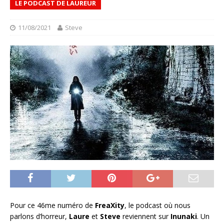
LE PODCAST DE LAUREUR
11/08/2021
Steve
Pour ce 46me numéro de
FreaXity
, le podcast où nous
parlons d’horreur,
Laure
et
Steve
reviennent sur
Inunaki
. Un