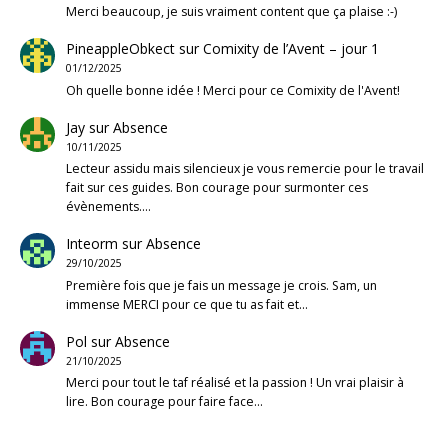
Merci beaucoup, je suis vraiment content que ça plaise :-)
PineappleObkect
sur
Comixity de l’Avent – jour 1
01/12/2025
Oh quelle bonne idée ! Merci pour ce Comixity de l'Avent!
Jay
sur
Absence
10/11/2025
Lecteur assidu mais silencieux je vous remercie pour le travail
fait sur ces guides. Bon courage pour surmonter ces
évènements.…
Inteorm
sur
Absence
29/10/2025
Première fois que je fais un message je crois. Sam, un
immense MERCI pour ce que tu as fait et…
Pol
sur
Absence
21/10/2025
Merci pour tout le taf réalisé et la passion ! Un vrai plaisir à
lire. Bon courage pour faire face…