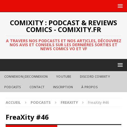
COMIXITY : PODCAST & REVIEWS
COMICS - COMIXITY.FR
A TRAVERS NOS PODCASTS ET NOS ARTICLES, DÉCOUVREZ
NOS AVIS ET CONSEILS SUR LES DERNIÈRES SORTIES ET
NEWS COMICS VO ET VF
CONNEXION|DECONNEXION
YOUTUBE
DISCORD COMIXITY
PODCASTS
CONTACT
INSCRIPTION
À PROPOS
ACCUEIL
PODCASTS
FREAXITY
FreaXity #46
FreaXity #46