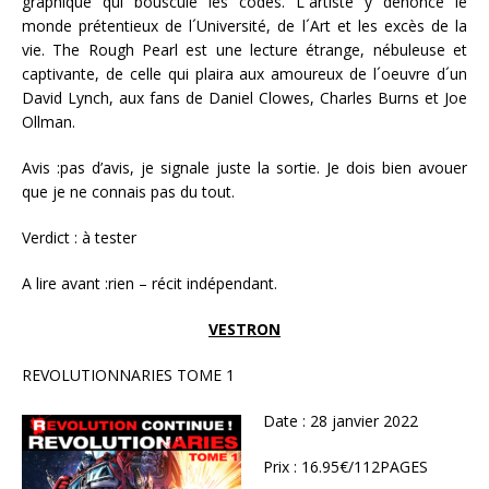
graphique qui bouscule les codes. L´artiste y dénonce le
monde prétentieux de l´Université, de l´Art et les excès de la
vie. The Rough Pearl est une lecture étrange, nébuleuse et
captivante, de celle qui plaira aux amoureux de l´oeuvre d´un
David Lynch, aux fans de Daniel Clowes, Charles Burns et Joe
Ollman.
Avis :pas d’avis, je signale juste la sortie. Je dois bien avouer
que je ne connais pas du tout.
Verdict : à tester
A lire avant :rien – récit indépendant.
VESTRON
REVOLUTIONNARIES TOME 1
Date : 28 janvier 2022
Prix : 16.95€/112PAGES