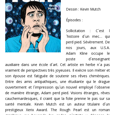
Dessin : Kevin Mutch
Épisodes :
Sollicitation : C´est l
´histoire d´un mec… qui
perd pied. Sévèrement. De
nos jours, aux U.S.A.
Adam Kline occupe le
poste d´enseignant
auxiliaire dans une école d´art. Cet artiste en herbe n´a pas
vraiment de perspectives très joyeuses. Il exècre son métier et
son épouse est fatiguée de soutenir ses rêves chimériques.
Entre des amis antipathiques, une étudiante qui le drague
ouvertement et l´impression qu´un nouvel employé l´observe
de manière étrange, Adam perd pied. Visions étranges, rêves
cauchemardesques, il craint que la folie prenne le pas sur sa
santé mentale. Kevin Mutch est un auteur titulaire d´un
prestigieux Xerix Award. The Rough Pearl est un roman