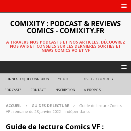
COMIXITY : PODCAST & REVIEWS
COMICS - COMIXITY.FR
A TRAVERS NOS PODCASTS ET NOS ARTICLES, DÉCOUVREZ
NOS AVIS ET CONSEILS SUR LES DERNIÈRES SORTIES ET
NEWS COMICS VO ET VF
CONNEXION|DECONNEXION
YOUTUBE
DISCORD COMIXITY
PODCASTS
CONTACT
INSCRIPTION
À PROPOS
ACCUEIL
GUIDES DE LECTURE
Guide de lecture Comics
VF : semaine du 28 janvier 2022 – Indépendants
Guide de lecture Comics VF :