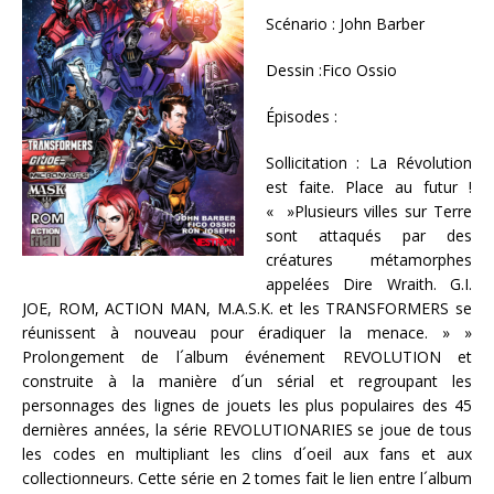
Scénario :
John Barber
Dessin :
Fico Ossio
Épisodes :
Sollicitation : La Révolution
est faite. Place au futur !
« »Plusieurs villes sur Terre
sont attaqués par des
créatures métamorphes
appelées Dire Wraith. G.I.
JOE, ROM, ACTION MAN, M.A.S.K. et les TRANSFORMERS se
réunissent à nouveau pour éradiquer la menace. » »
Prolongement de l´album événement REVOLUTION et
construite à la manière d´un sérial et regroupant les
personnages des lignes de jouets les plus populaires des 45
dernières années, la série REVOLUTIONARIES se joue de tous
les codes en multipliant les
clins d´oeil aux fans et aux
collectionneurs. Cette série en 2 tomes fait le lien entre l´album