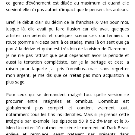
ce genre d’événement est diluée au maximum et quand elle
survient elle n’a pas autant d’impact que le pensent les auteurs.
Bref, le début clair du déclin de la franchise X-Men pour moi.
Jusque là, elle avait pu faire illusion car elle avait quelques
artistes compétents et quelques scénaristes qui tenaient la
route (comme Nicieza parti à ce stade), mais là on sent que ça
part à la dérive et qu’on est très loin de la vision de Claremont.
Je ne nie pas l’attrait que peut cependant avoir la période et
aussi la tentation complétiste, car je la partage et c’est la
raison pour laquelle j’ai pris l’omnibus…mais sans regretter
mon argent, je me dis que ce n’était pas mon acquisition la
plus sage.
Pour ceux qui se demandent malgré tout quelle version se
procurer entre intégrales et omnibus. L’omnibus est
globalement plus complet et contient vraiment tout,
notamment tous les tins ins identifiés. Mais si je prends cette
intégrale par exemple, les épisodes 50 à 52 d’X-Men et le X-
Men Unlimited 10 qui met en scène le moment où Dark Beast
enlève et remplace Beast n’étaient pas présents dans