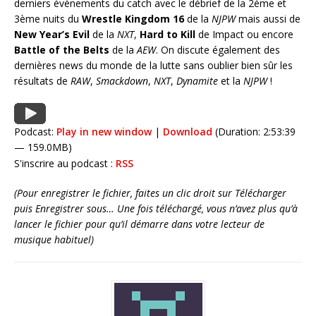
derniers événements du catch avec le débrief de la 2ème et
3ème nuits du
Wrestle Kingdom 16
de la
NJPW
mais aussi de
New Year’s Evil
de la
NXT
,
Hard to Kill
de Impact ou encore
Battle of the Belts
de la
AEW
. On discute également des
dernières news du monde de la lutte sans oublier bien sûr les
résultats de
RAW
,
Smackdown
,
NXT
,
Dynamite
et la
NJPW
!
Podcast:
Play in new window
|
Download
(Duration: 2:53:39
— 159.0MB)
S'inscrire au podcast :
RSS
(Pour enregistrer le fichier, faites un clic droit sur Télécharger
puis Enregistrer sous… Une fois téléchargé, vous n’avez plus qu’à
lancer le fichier pour qu’il démarre dans votre lecteur de
musique habituel)