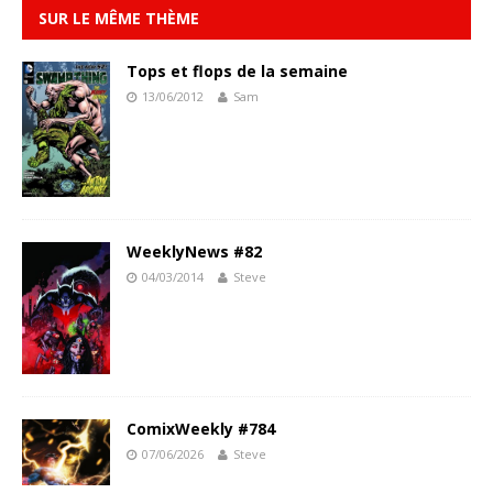
SUR LE MÊME THÈME
Tops et flops de la semaine
13/06/2012
Sam
WeeklyNews #82
04/03/2014
Steve
ComixWeekly #784
07/06/2026
Steve