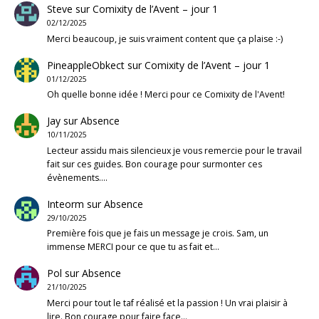
Steve
sur
Comixity de l’Avent – jour 1
02/12/2025
Merci beaucoup, je suis vraiment content que ça plaise :-)
PineappleObkect
sur
Comixity de l’Avent – jour 1
01/12/2025
Oh quelle bonne idée ! Merci pour ce Comixity de l'Avent!
Jay
sur
Absence
10/11/2025
Lecteur assidu mais silencieux je vous remercie pour le travail
fait sur ces guides. Bon courage pour surmonter ces
évènements.…
Inteorm
sur
Absence
29/10/2025
Première fois que je fais un message je crois. Sam, un
immense MERCI pour ce que tu as fait et…
Pol
sur
Absence
21/10/2025
Merci pour tout le taf réalisé et la passion ! Un vrai plaisir à
lire. Bon courage pour faire face…