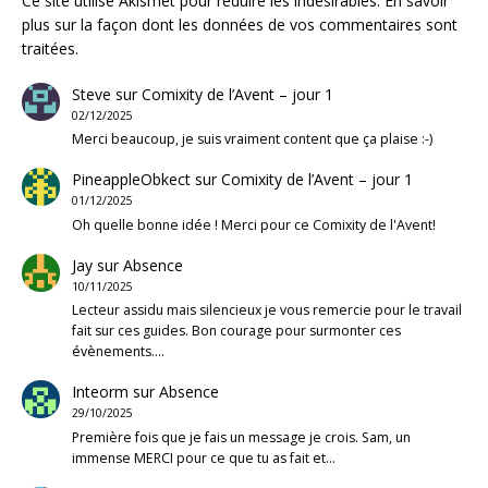
Ce site utilise Akismet pour réduire les indésirables.
En savoir
plus sur la façon dont les données de vos commentaires sont
traitées
.
Steve
sur
Comixity de l’Avent – jour 1
02/12/2025
Merci beaucoup, je suis vraiment content que ça plaise :-)
PineappleObkect
sur
Comixity de l’Avent – jour 1
01/12/2025
Oh quelle bonne idée ! Merci pour ce Comixity de l'Avent!
Jay
sur
Absence
10/11/2025
Lecteur assidu mais silencieux je vous remercie pour le travail
fait sur ces guides. Bon courage pour surmonter ces
évènements.…
Inteorm
sur
Absence
29/10/2025
Première fois que je fais un message je crois. Sam, un
immense MERCI pour ce que tu as fait et…