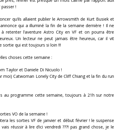
de de près, février est presque un mois calme par rapport aux
 passer !
ncer qu’ils allaient publier le Arrowsmith de Kurt Busiek et
annonce qui a illuminé la fin de la semaine dernière ! Il ne
à retenter l’aventure Astro City en VF et on pourra être
ureux. Un lecteur ne peut jamais être heureux, car il vit
sortie qui est toujours si loin !!!
elles choses cette semaine :
om Taylor et Daniele Di Nicuolo !
r moi) Catwoman Lonely City de Cliff Chiang et la fin du run
s au programme cette semaine, toujours à 21h sur notre
sorties VO de la semaine !
tera les sorties VF de janvier et début février ! le suspense
vais réussir à lire d’ici vendredi ???! pas grand chose, je le