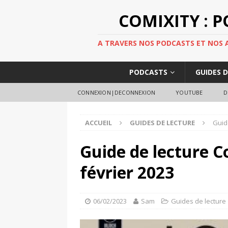
COMIXITY : 
A TRAVERS NOS PODCASTS ET NOS AR
PODCASTS
GUIDES 
CONNEXION|DECONNEXION
YOUTUBE
D
ACCUEIL
GUIDES DE LECTURE
Guid
Guide de lecture C
février 2023
06/02/2023
Sam
Guides de lecture