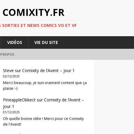
 COMIXITY.FR
 SORTIES ET NEWS COMICS VO ET VF
VIDÉOS
VIE DU SITE
 PROPOS
Steve
sur
Comixity de l’Avent – jour 1
02/12/2025
Merci beaucoup, je suis vraiment content que ça
plaise :-)
PineappleObkect
sur
Comixity de l’Avent –
jour 1
01/12/2025
Oh quelle bonne idée ! Merci pour ce Comixity
de l'Avent!