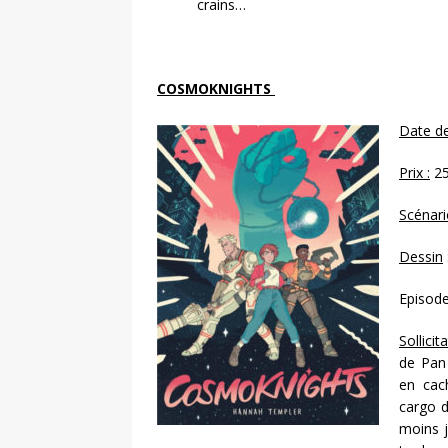
crains…
COSMOKNIGHTS
Date de
Prix :
25
Scénari
Dessin
Episode
Sollicit
de Pan 
en cac
cargo d
moins j