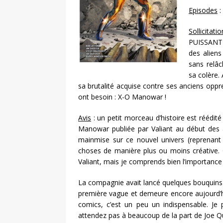
Episodes
:
Sollicitatio
PUISSANTE
des aliens
sans relâc
sa colère.
sa brutalité acquise contre ses anciens oppr
ont besoin : X-O Manowar !
Avis
: un petit morceau d’histoire est réédit
Manowar publiée par Valiant au début des
mainmise sur ce nouvel univers (reprenant 
choses de manière plus ou moins créative. Ch
Valiant, mais je comprends bien l’importance
La compagnie avait lancé quelques bouquins q
première vague et demeure encore aujourd’hu
comics, c’est un peu un indispensable. Je 
attendez pas à beaucoup de la part de Joe Q