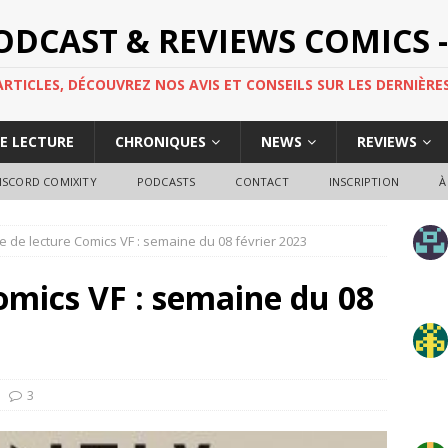
PODCAST & REVIEWS COMICS -
TICLES, DÉCOUVREZ NOS AVIS ET CONSEILS SUR LES DERNIÈRES
DE LECTURE
CHRONIQUES
NEWS
REVIEWS
ISCORD COMIXITY
PODCASTS
CONTACT
INSCRIPTION
À
e de lecture Comics VF : semaine du 08 février 2023
omics VF : semaine du 08
3