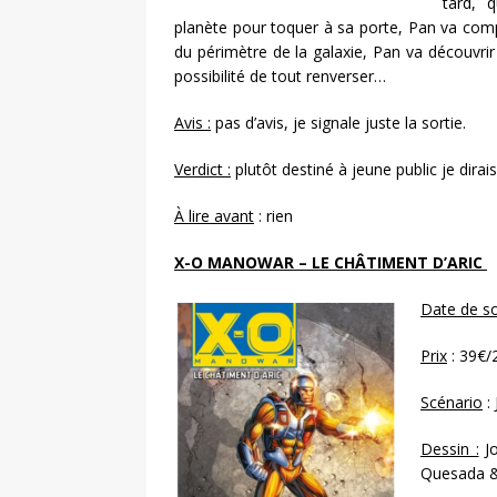
tard, 
planète pour toquer à sa porte, Pan va compr
du périmètre de la galaxie, Pan va découvri
possibilité de tout renverser…
Avis :
pas d’avis, je signale juste la sortie.
Verdict :
plutôt destiné à jeune public je dirai
À lire avant
: rien
X-O MANOWAR – LE CHÂTIMENT D’ARIC
Date de so
Prix
: 39€
Scénario
:
Dessin :
Jo
Quesada &