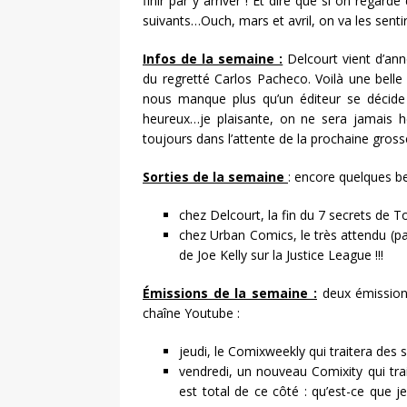
finir par y arriver ! Et dire que si on regar
suivants…Ouch, mars et avril, on va les sentir
Infos de la semaine :
Delcourt vient d’anno
du regretté Carlos Pacheco. Voilà une belle 
nous manque plus qu’un éditeur se décide 
heureux…je plaisante, on ne sera jamais he
toujours dans l’attente de la prochaine grosse 
Sorties de la semaine
: encore quelques b
chez Delcourt, la fin du 7 secrets de T
chez Urban Comics, le très attendu (pa
de Joe Kelly sur la Justice League !!!
Émissions de la semaine :
deux émission
chaîne Youtube :
jeudi, le Comixweekly qui traitera des 
vendredi, un nouveau Comixity qui trai
est total de ce côté : qu’est-ce que je 