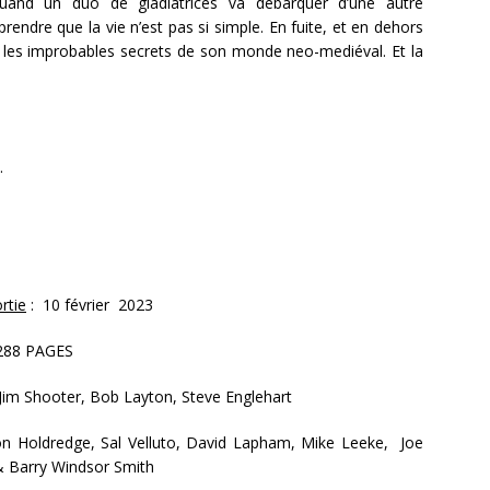
quand un duo de gladiatrices va débarquer d’une autre
endre que la vie n’est pas si simple. En fuite, et en dehors
r les improbables secrets de son monde neo-mediéval. Et la
s.
rtie
: 10 février 2023
/288 PAGES
 Jim Shooter, Bob Layton, Steve Englehart
n Holdredge, Sal Velluto, David Lapham, Mike Leeke, Joe
 Barry Windsor Smith