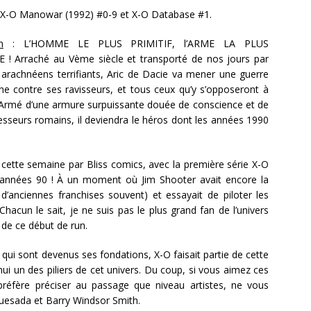
 X-O Manowar (1992) #0-9 et X-O Database #1.
n
: L’HOMME LE PLUS PRIMITIF, l’ARME LA PLUS
 ! Arraché au Vème siècle et transporté de nos jours par
 arachnéens terrifiants, Aric de Dacie va mener une guerre
he contre ses ravisseurs, et tous ceux qu’y s’opposeront à
 Armé d’une armure surpuissante douée de conscience et de
esseurs romains, il deviendra le héros dont les années 1990
é cette semaine par Bliss comics, avec la première série X-O
 années 90 ! À un moment où Jim Shooter avait encore la
d’anciennes franchises souvent) et essayait de piloter les
acun le sait, je ne suis pas le plus grand fan de l’univers
 de ce début de run.
ui sont devenus ses fondations, X-O faisait partie de cette
i un des piliers de cet univers. Du coup, si vous aimez ces
préfère préciser au passage que niveau artistes, ne vous
uesada et Barry Windsor Smith.