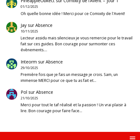
PineappleObkect
sur
Comixity de l’Avent – jour 1
01/12/2025
Oh quelle bonne idée ! Merci pour ce Comixity de l'Avent!
Jay
sur
Absence
10/11/2025
Lecteur assidu mais silencieux je vous remercie pour le travail
fait sur ces guides. Bon courage pour surmonter ces
évènements.…
Inteorm
sur
Absence
29/10/2025
Première fois que je fais un message je crois. Sam, un
immense MERCI pour ce que tu as fait et…
Pol
sur
Absence
21/10/2025
Merci pour tout le taf réalisé et la passion ! Un vrai plaisir à
lire. Bon courage pour faire face…