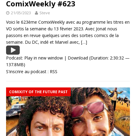
ComixWeekly #623
21/05/2023
Steve
Voici le 623ème ComixWeekly avec au programme les titres en
VO sortis la semaine du 13 février 2023. Avec Jonat nous
passons en revue quelques unes des sorties comics de la
semaine. Du DC, indé et Marvel avec,
[…]
Podcast:
Play in new window
|
Download
(Duration: 2:30:32 —
137.8MB)
S'inscrire au podcast :
RSS
COMIXITY OF THE FUTURE PAST