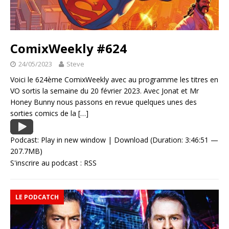
ComixWeekly #624
24/05/2023
Steve
Voici le 624ème ComixWeekly avec au programme les titres en
VO sortis la semaine du 20 février 2023. Avec Jonat et Mr
Honey Bunny nous passons en revue quelques unes des
sorties comics de la
[…]
Podcast:
Play in new window
|
Download
(Duration: 3:46:51 —
207.7MB)
S'inscrire au podcast :
RSS
LE PODCATCH