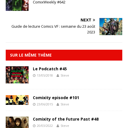
ComixWeekly #642
NEXT
Guide de lecture Comics VF : semaine du 23 août
2023
SUR LE MÊME THÈME
Le Podcatch #45
13/05/2018
Steve
Comixity episode #101
23/06/2015
Steve
Comixity of the Future Past #48
20/03/2022
Steve