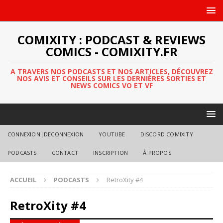
COMIXITY : PODCAST & REVIEWS
COMICS - COMIXITY.FR
A TRAVERS NOS PODCASTS ET NOS ARTICLES, DÉCOUVREZ
NOS AVIS ET CONSEILS SUR LES DERNIÈRES SORTIES ET
NEWS COMICS VO ET VF
CONNEXION|DECONNEXION
YOUTUBE
DISCORD COMIXITY
PODCASTS
CONTACT
INSCRIPTION
À PROPOS
ACCUEIL
PODCASTS
RetroXity #4
RetroXity #4