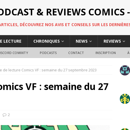
PODCAST & REVIEWS COMICS -
TICLES, DÉCOUVREZ NOS AVIS ET CONSEILS SUR LES DERNIÈRES
DE LECTURE
CHRONIQUES
NEWS
REVIEWS
ISCORD COMIXITY
PODCASTS
CONTACT
INSCRIPTION
À
e de lecture Comics VF : semaine du 27 septembre 2023
omics VF : semaine du 27
2