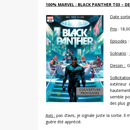
100% MARVEL : BLACK PANTHER T03 – D
Date sorti
Prix
: 18,0
Episodes
:
Scénario
: 
Dessin :
G
Sollicitatio
extérieur
hautement
semble pou
des plus g
Avis :
pas d’avis, je signale juste la sortie. I
guère été apprécié.