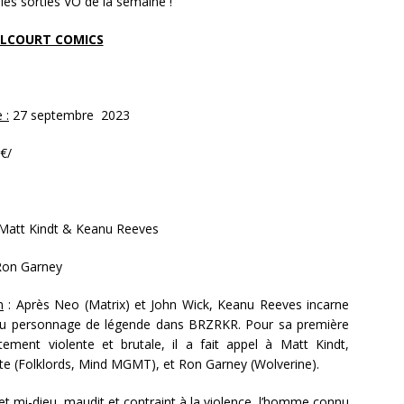
 les sorties VO de la semaine !
LCOURT COMICS
 :
27 septembre 2023
€/
 Matt Kindt & Keanu Reeves
on Garney
n
: Après Neo (Matrix) et John Wick, Keanu Reeves incarne
u personnage de légende dans BRZRKR. Pour sa première
tement violente et brutale, il a fait appel à Matt Kindt,
te (Folklords, Mind MGMT), et Ron Garney (Wolverine).
et mi-dieu, maudit et contraint à la violence, l’homme connu