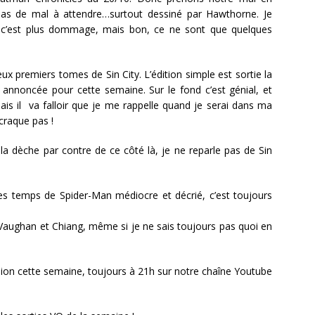
 pas de mal à attendre…surtout dessiné par Hawthorne. Je
a c’est plus dommage, mais bon, ce ne sont que quelques
x premiers tomes de Sin City. L’édition simple est sortie la
t annoncée pour cette semaine. Sur le fond c’est génial, et
 mais il va falloir que je me rappelle quand je serai dans ma
 craque pas !
la dèche par contre de ce côté là, je ne reparle pas de Sin
ces temps de Spider-Man médiocre et décrié, c’est toujours
de Vaughan et Chiang, même si je ne sais toujours pas quoi en
sion cette semaine, toujours à 21h sur notre chaîne Youtube