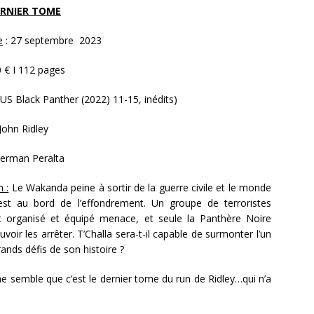
ERNIER TOME
e
: 27 septembre 2023
0 € I 112 pages
 US Black Panther (2022) 11-15, inédits)
John Ridley
erman Peralta
n :
Le Wakanda peine à sortir de la guerre civile et le monde
 est au bord de l’effondrement. Un groupe de terroristes
 organisé et équipé menace, et seule la Panthère Noire
voir les arrêter. T’Challa sera-t-il capable de surmonter l’un
rands défis de son histoire ?
l me semble que c’est le dernier tome du run de Ridley…qui n’a