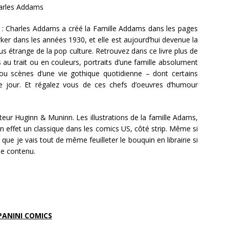
arles Addams
: Charles Addams a créé la Famille Addams dans les pages
er dans les années 1930, et elle est aujourd’hui devenue la
lus étrange de la pop culture. Retrouvez dans ce livre plus de
 au trait ou en couleurs, portraits d’une famille absolument
ou scènes d’une vie gothique quotidienne – dont certains
ce jour. Et régalez vous de ces chefs d’oeuvres d’humour
diteur Huginn & Muninn. Les illustrations de la famille Adams,
t en effet un classique dans les comics US, côté strip. Même si
 que je vais tout de même feuilleter le bouquin en librairie si
 le contenu.
PANINI COMICS