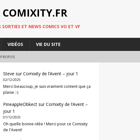
 COMIXITY.FR
 SORTIES ET NEWS COMICS VO ET VF
VIDÉOS
VIE DU SITE
 PROPOS
Steve
sur
Comixity de l’Avent – jour 1
02/12/2025
Merci beaucoup, je suis vraiment content que ça
plaise :-)
PineappleObkect
sur
Comixity de l’Avent –
jour 1
01/12/2025
Oh quelle bonne idée ! Merci pour ce Comixity
de l'Avent!