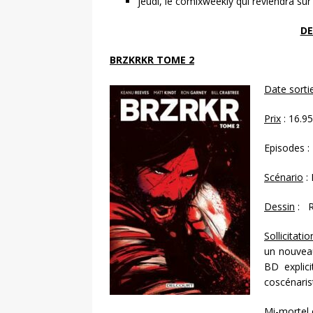
jeudi, le comixweekly qui reviendra sur
DE
BRZKRKR TOME 2
Date sortie
Prix
: 16.95
Episodes :
Scénario
:
Dessin
: R
Sollicitatio
un nouvea
BD explici
coscénaris
Mi-mortel 