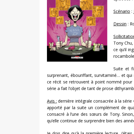
Scénario
:
Dessin
: R
Sollicitatio
Tony Chu, 
ce qu’il i
rocambole
Suite et 
surprenant, ébouriffant, survitaminé… et qui 
ce récit se retrouvent à point nommé pour
série a fait l’objet de tant de prose dithyramb
Avis :
dernière intégrale consacrée à la sér
apporté par la suite un complément de qua
consacré à l’une des sœurs de Tony. Sinon, 
qu’elle continue de surprendre bien des anné
Je dois dire qu’à la première lecture, j’éta