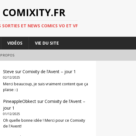
 COMIXITY.FR
 SORTIES ET NEWS COMICS VO ET VF
VIDÉOS
VIE DU SITE
 PROPOS
Steve
sur
Comixity de l’Avent – jour 1
02/12/2025
Merci beaucoup, je suis vraiment content que ça
plaise :-)
PineappleObkect
sur
Comixity de l’Avent –
jour 1
01/12/2025
Oh quelle bonne idée ! Merci pour ce Comixity
de l'Avent!