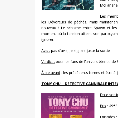
McFarlane
Les membr
les Dévoreurs de péchés, mais maintenant
nouveau ! Le schisme entre Spawn et les 
moment où la tension atteint son paroxysme,
ignorer.
Avis :
pas d’avis, je signale juste la sortie.
Verdict :
pour les fans de l’univers étendu de
À lire avant
: les précédents tomes et être à 
TONY CHU – DETECTIVE CANNIBALE INTE
Date sorti
Prix
: 49€/
Episodes :