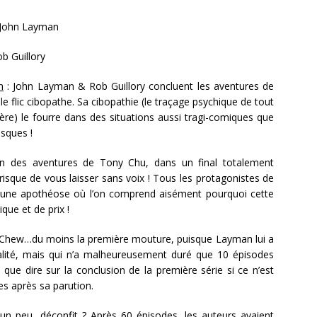
 John Layman
ob Guillory
n
: John Layman & Rob Guillory concluent les aventures de
le flic cibopathe. Sa cibopathie (le traçage psychique de tout
ngère) le fourre dans des situations aussi tragi-comiques que
sques !
fin des aventures de Tony Chu, dans un final totalement
risque de vous laisser sans voix ! Tous les protagonistes de
 une apothéose où l’on comprend aisément pourquoi cette
ique et de prix !
ie Chew…du moins la première mouture, puisque Layman lui a
lité, mais qui n’a malheureusement duré que 10 épisodes
que dire sur la conclusion de la première série si ce n’est
es après sa parution.
is un peu…déconfit ? Après 60 épisodes, les auteurs avaient