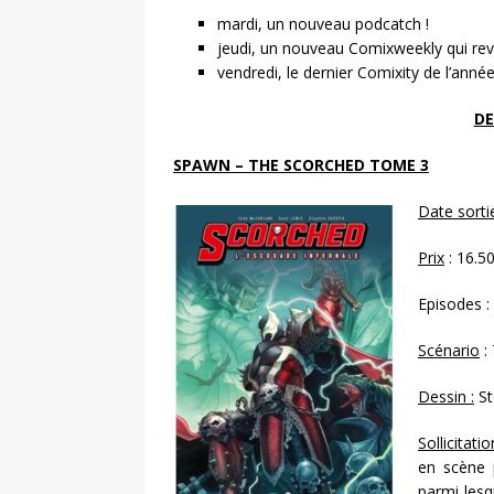
mardi, un nouveau podcatch !
jeudi, un nouveau Comixweekly qui revi
vendredi, le dernier Comixity de l’ann
DE
SPAWN – THE SCORCHED TOME 3
Date sorti
Prix
: 16.5
Episodes :
Scénario
:
Dessin :
St
Sollicitatio
en scène 
parmi lesq