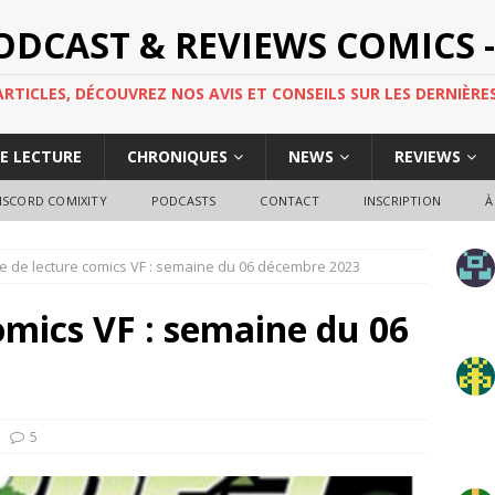
PODCAST & REVIEWS COMICS -
TICLES, DÉCOUVREZ NOS AVIS ET CONSEILS SUR LES DERNIÈRES
DE LECTURE
CHRONIQUES
NEWS
REVIEWS
ISCORD COMIXITY
PODCASTS
CONTACT
INSCRIPTION
À
e de lecture comics VF : semaine du 06 décembre 2023
omics VF : semaine du 06
5