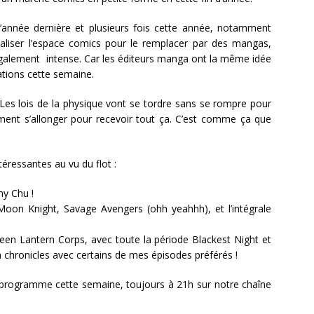
’année dernière et plusieurs fois cette année, notamment
nibaliser l’espace comics pour le remplacer par des mangas,
t également intense. Car les éditeurs manga ont la même idée
cations cette semaine.
 Les lois de la physique vont se tordre sans se rompre pour
amment s’allonger pour recevoir tout ça. C’est comme ça que
téressantes au vu du flot :
ny Chu !
 Moon Knight, Savage Avengers (ohh yeahhh), et l’intégrale
reen Lantern Corps, avec toute la période Blackest Night et
n chronicles avec certains de mes épisodes préférés !
 programme cette semaine, toujours à 21h sur notre chaîne