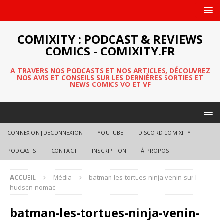
COMIXITY : PODCAST & REVIEWS
COMICS - COMIXITY.FR
A TRAVERS NOS PODCASTS ET NOS ARTICLES, DÉCOUVREZ
NOS AVIS ET CONSEILS SUR LES DERNIÈRES SORTIES ET
NEWS COMICS VO ET VF
CONNEXION|DECONNEXION
YOUTUBE
DISCORD COMIXITY
PODCASTS
CONTACT
INSCRIPTION
À PROPOS
ACCUEIL
Média
batman-les-tortues-ninja-venin-sur-l-
hudson-nomad
batman-les-tortues-ninja-venin-