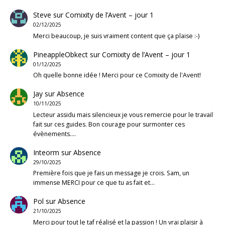
Steve
sur
Comixity de l’Avent – jour 1
02/12/2025
Merci beaucoup, je suis vraiment content que ça plaise :-)
PineappleObkect
sur
Comixity de l’Avent – jour 1
01/12/2025
Oh quelle bonne idée ! Merci pour ce Comixity de l'Avent!
Jay
sur
Absence
10/11/2025
Lecteur assidu mais silencieux je vous remercie pour le travail
fait sur ces guides. Bon courage pour surmonter ces
évènements.…
Inteorm
sur
Absence
29/10/2025
Première fois que je fais un message je crois. Sam, un
immense MERCI pour ce que tu as fait et…
Pol
sur
Absence
21/10/2025
Merci pour tout le taf réalisé et la passion ! Un vrai plaisir à