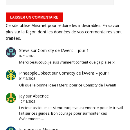
Ce site utilise Akismet pour réduire les indésirables.
En savoir
plus sur la façon dont les données de vos commentaires sont
traitées
.
Steve
sur
Comixity de l’Avent – jour 1
02/12/2025
Merci beaucoup, je suis vraiment content que ça plaise :-)
PineappleObkect
sur
Comixity de l’Avent – jour 1
01/12/2025
Oh quelle bonne idée ! Merci pour ce Comixity de l'Avent!
Jay
sur
Absence
10/11/2025
Lecteur assidu mais silencieux je vous remercie pour le travail
fait sur ces guides. Bon courage pour surmonter ces
évènements.…
Inteorm
sur
Absence