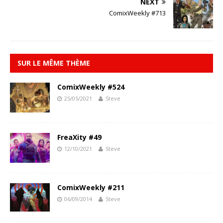
NEXT
ComixWeekly #713
SUR LE MÊME THÈME
ComixWeekly #524
25/05/2021
Steve
FreaXity #49
12/10/2021
Steve
ComixWeekly #211
06/09/2014
Steve