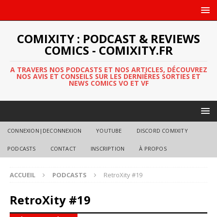
COMIXITY : PODCAST & REVIEWS
COMICS - COMIXITY.FR
A TRAVERS NOS PODCASTS ET NOS ARTICLES, DÉCOUVREZ
NOS AVIS ET CONSEILS SUR LES DERNIÈRES SORTIES ET
NEWS COMICS VO ET VF
CONNEXION|DECONNEXION
YOUTUBE
DISCORD COMIXITY
PODCASTS
CONTACT
INSCRIPTION
À PROPOS
ACCUEIL
PODCASTS
RetroXity #19
RetroXity #19