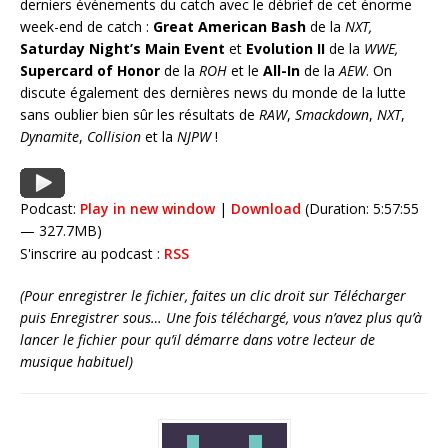
derniers événements du catch avec le débrief de cet énorme
week-end de catch :
Great American Bash
de la
NXT,
Saturday Night’s Main Event
et
Evolution II
de la
WWE,
Supercard of Honor
de la
ROH
et le
All-In
de la
AEW
. On
discute également des dernières news du monde de la lutte
sans oublier bien sûr les résultats de
RAW
,
Smackdown
,
NXT
,
Dynamite
,
Collision
et la
NJPW
!
Podcast:
Play in new window
|
Download
(Duration: 5:57:55
— 327.7MB)
S'inscrire au podcast :
RSS
(Pour enregistrer le fichier, faites un clic droit sur Télécharger
puis Enregistrer sous… Une fois téléchargé, vous n’avez plus qu’à
lancer le fichier pour qu’il démarre dans votre lecteur de
musique habituel)