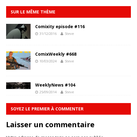
SUR LE MÊME THÈME
Comixity episode #116
31/12/2016
Steve
ComixWeekly #668
10/03/2024
Steve
WeeklyNews #104
25/09/2014
Steve
SOYEZ LE PREMIER À COMMENTER
Laisser un commentaire