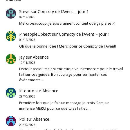
Steve
sur
Comixity de l’Avent – jour 1
02/12/2025
Merci beaucoup, je suis vraiment content que ça plaise :-)
PineappleObkect
sur
Comixity de l’Avent – jour 1
01/12/2025
Oh quelle bonne idée ! Merci pour ce Comixity de l'Avent!
Jay
sur
Absence
10/11/2025
Lecteur assidu mais silencieux je vous remercie pour le travail
fait sur ces guides. Bon courage pour surmonter ces
évènements.…
Inteorm
sur
Absence
29/10/2025
Première fois que je fais un message je crois. Sam, un
immense MERCI pour ce que tu as fait et…
Pol
sur
Absence
21/10/2025