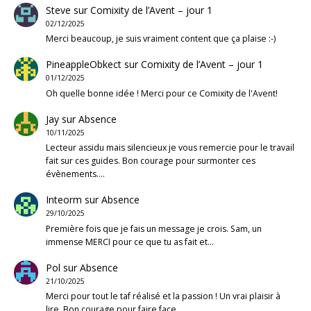
Steve
sur
Comixity de l’Avent – jour 1
02/12/2025
Merci beaucoup, je suis vraiment content que ça plaise :-)
PineappleObkect
sur
Comixity de l’Avent – jour 1
01/12/2025
Oh quelle bonne idée ! Merci pour ce Comixity de l'Avent!
Jay
sur
Absence
10/11/2025
Lecteur assidu mais silencieux je vous remercie pour le travail
fait sur ces guides. Bon courage pour surmonter ces
évènements.…
Inteorm
sur
Absence
29/10/2025
Première fois que je fais un message je crois. Sam, un
immense MERCI pour ce que tu as fait et…
Pol
sur
Absence
21/10/2025
Merci pour tout le taf réalisé et la passion ! Un vrai plaisir à
lire. Bon courage pour faire face…