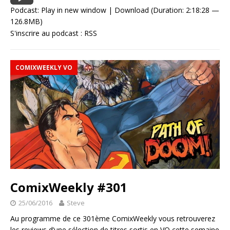
Podcast:
Play in new window
|
Download
(Duration: 2:18:28 —
126.8MB)
S'inscrire au podcast :
RSS
COMIXWEEKLY VO
ComixWeekly #301
25/06/2016
Steve
Au programme de ce 301ème ComixWeekly vous retrouverez
les reviews d’une sélection de titres sortis en VO cette semaine