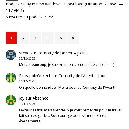
Podcast:
Play in new window
|
Download
(Duration: 2:08:49 —
117.9MB)
S'inscrire au podcast :
RSS
1
2
3
…
5
»
Steve
sur
Comixity de l’Avent – jour 1
02/12/2025
Merci beaucoup, je suis vraiment content que ça plaise :-)
PineappleObkect
sur
Comixity de l’Avent – jour 1
01/12/2025
Oh quelle bonne idée ! Merci pour ce Comixity de l'Avent!
Jay
sur
Absence
10/11/2025
Lecteur assidu mais silencieux je vous remercie pour le travail
fait sur ces guides. Bon courage pour surmonter ces
évènements.…