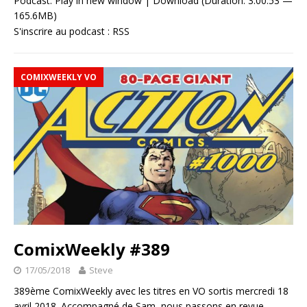
Podcast:
Play in new window
|
Download
(Duration: 3:00:53 —
165.6MB)
S'inscrire au podcast :
RSS
COMIXWEEKLY VO
ComixWeekly #389
17/05/2018
Steve
389ème ComixWeekly avec les titres en VO sortis mercredi 18
avril 2018. Accompagné de Sam, nous passons en revue