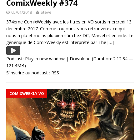
ComixWeekly #374
05/01/2018
Steve
374ème ComixWeekly avec les titres en VO sortis mercredi 13
décembre 2017. Comme toujours, vous retrouverez ce qui
nous a plu et moins plu bien sûr chez DC, Marvel et en indé. Le
générique de ComixWeekly est interprété par The
[…]
Podcast:
Play in new window
|
Download
(Duration: 2:12:34 —
121.4MB)
S'inscrire au podcast :
RSS
COMIXWEEKLY VO