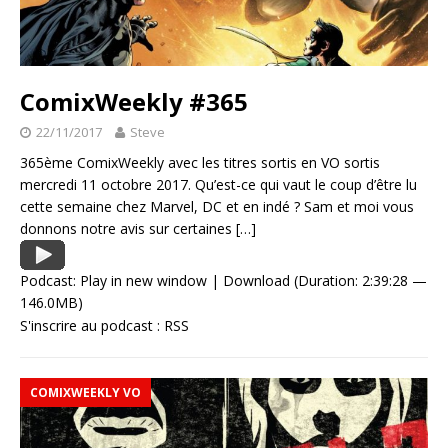
ComixWeekly #365
22/11/2017
Steve
365ème ComixWeekly avec les titres sortis en VO sortis
mercredi 11 octobre 2017. Qu’est-ce qui vaut le coup d’être lu
cette semaine chez Marvel, DC et en indé ? Sam et moi vous
donnons notre avis sur certaines
[…]
Podcast:
Play in new window
|
Download
(Duration: 2:39:28 —
146.0MB)
S'inscrire au podcast :
RSS
COMIXWEEKLY VO