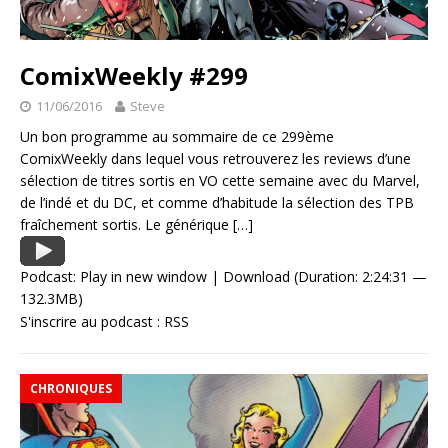
ComixWeekly #299
11/06/2016
Steve
Un bon programme au sommaire de ce 299ème
ComixWeekly dans lequel vous retrouverez les reviews d’une
sélection de titres sortis en VO cette semaine avec du Marvel,
de l’indé et du DC, et comme d’habitude la sélection des TPB
fraîchement sortis. Le générique
[…]
Podcast:
Play in new window
|
Download
(Duration: 2:24:31 —
132.3MB)
S'inscrire au podcast :
RSS
CHRONIQUES