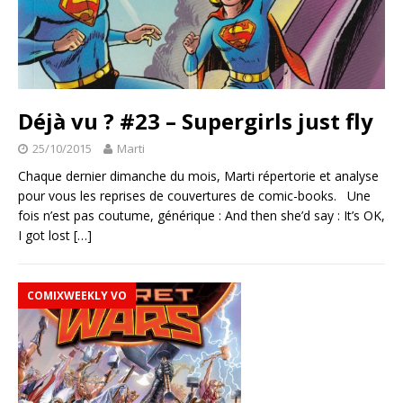
Déjà vu ? #23 – Supergirls just fly
25/10/2015
Marti
Chaque dernier dimanche du mois, Marti répertorie et analyse
pour vous les reprises de couvertures de comic-books. Une
fois n’est pas coutume, générique : And then she’d say : It’s OK,
I got lost
[…]
COMIXWEEKLY VO