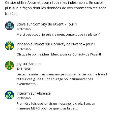
Ce site utilise Akismet pour réduire les indésirables.
En savoir
plus sur la façon dont les données de vos commentaires sont
traitées
.
Steve
sur
Comixity de l’Avent – jour 1
02/12/2025
Merci beaucoup, je suis vraiment content que ça plaise :-)
PineappleObkect
sur
Comixity de l’Avent – jour 1
01/12/2025
Oh quelle bonne idée ! Merci pour ce Comixity de l'Avent!
Jay
sur
Absence
10/11/2025
Lecteur assidu mais silencieux je vous remercie pour le travail
fait sur ces guides. Bon courage pour surmonter ces
évènements.…
Inteorm
sur
Absence
29/10/2025
Première fois que je fais un message je crois. Sam, un
immense MERCI pour ce que tu as fait et…