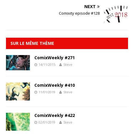
NEXT
Comixity episode #128
SUR LE MÊME THÈME
ComixWeekly #271
14/11/2015
Steve
ComixWeekly #410
11/01/2019
Steve
ComixWeekly #422
02/01/2019
Steve