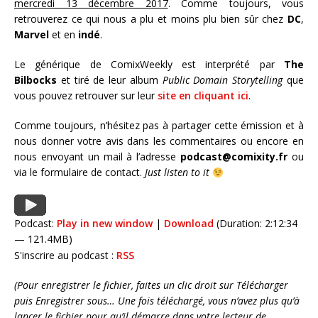
mercredi 13 décembre 2017
. Comme toujours, vous
retrouverez ce qui nous a plu et moins plu bien sûr chez
DC
,
Marvel
et en
indé
.
Le générique de ComixWeekly est interprété par
The
Bilbocks
et tiré de leur album
Public Domain Storytelling
que
vous pouvez retrouver sur leur
site en cliquant ici
.
Comme toujours, n’hésitez pas à partager cette émission et à
nous donner votre avis dans les commentaires ou encore en
nous envoyant un mail à l’adresse
podcast@comixity.fr
ou
via le formulaire de contact.
Just listen to it
Podcast:
Play in new window
|
Download
(Duration: 2:12:34
— 121.4MB)
S'inscrire au podcast :
RSS
(Pour enregistrer le fichier, faites un clic droit sur Télécharger
puis Enregistrer sous… Une fois téléchargé, vous n’avez plus qu’à
lancer le fichier pour qu’il démarre dans votre lecteur de