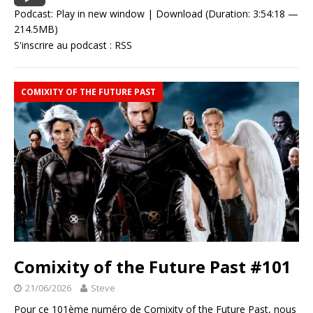
Podcast:
Play in new window
|
Download
(Duration: 3:54:18 —
214.5MB)
S'inscrire au podcast :
RSS
COMIXITY OF THE FUTURE PAST
Comixity of the Future Past #101
21/06/2026
Steve
Pour ce 101ème numéro de Comixity of the Future Past, nous