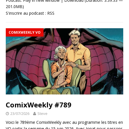
Podcast:
Play in new window
|
Download
(Duration: 3:39:33 —
201.0MB)
S'inscrire au podcast :
RSS
COMIXWEEKLY VO
ComixWeekly #789
23/07/2026
Steve
Voici le 789ème ComixWeekly avec au programme les titres en
VO sortis la semaine du 15 juin 2026. Avec Jonat nous passons