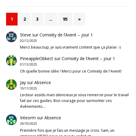
1
2
3
…
95
»
Steve
sur
Comixity de l’Avent – jour 1
02/12/2025
Merci beaucoup, je suis vraiment content que ça plaise :-)
PineappleObkect
sur
Comixity de l’Avent – jour 1
01/12/2025
Oh quelle bonne idée ! Merci pour ce Comixity de l'Avent!
Jay
sur
Absence
10/11/2025
Lecteur assidu mais silencieux je vous remercie pour le travail
fait sur ces guides. Bon courage pour surmonter ces
évènements.…
Inteorm
sur
Absence
29/10/2025
Première fois que je fais un message je crois. Sam, un