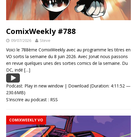
ComixWeekly #788
09/07/2026
Steve
Voici le 788ème ComixWeekly avec au programme les titres en
VO sortis la semaine du 8 juin 2026. Avec Jonat nous passons
en revue quelques unes des sorties comics de la semaine. Du
DC, indé
[…]
Podcast:
Play in new window
|
Download
(Duration: 4:11:52 —
230.6MB)
S'inscrire au podcast :
RSS
COMIXWEEKLY VO