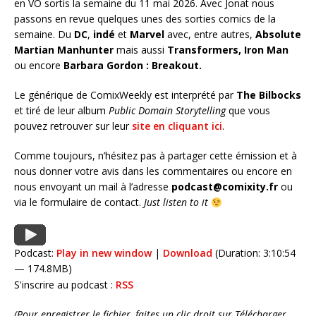
en VO sortis la semaine du 11 mai 2026. Avec Jonat nous
passons en revue quelques unes des sorties comics de la
semaine. Du
DC
,
indé
et
Marvel
avec, entre autres,
Absolute
Martian Manhunter
mais aussi
Transformers, Iron Man
ou encore
Barbara Gordon : Breakout
.
Le générique de ComixWeekly est interprété par
The Bilbocks
et tiré de leur album
Public Domain Storytelling
que vous
pouvez retrouver sur leur
site en cliquant ici
.
Comme toujours, n’hésitez pas à partager cette émission et à
nous donner votre avis dans les commentaires ou encore en
nous envoyant un mail à l’adresse
podcast@comixity.fr
ou
via le formulaire de contact.
Just listen to it
Podcast:
Play in new window
|
Download
(Duration: 3:10:54
— 174.8MB)
S'inscrire au podcast :
RSS
(Pour enregistrer le fichier, faites un clic droit sur Télécharger