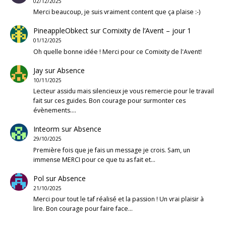
02/12/2025
Merci beaucoup, je suis vraiment content que ça plaise :-)
PineappleObkect
sur
Comixity de l’Avent – jour 1
01/12/2025
Oh quelle bonne idée ! Merci pour ce Comixity de l'Avent!
Jay
sur
Absence
10/11/2025
Lecteur assidu mais silencieux je vous remercie pour le travail
fait sur ces guides. Bon courage pour surmonter ces
évènements.…
Inteorm
sur
Absence
29/10/2025
Première fois que je fais un message je crois. Sam, un
immense MERCI pour ce que tu as fait et…
Pol
sur
Absence
21/10/2025
Merci pour tout le taf réalisé et la passion ! Un vrai plaisir à
lire. Bon courage pour faire face…