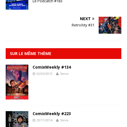
Le Podcatch #183
NEXT
RetroXity #31
SUR LE MÊME THÈME
ComixWeekly #134
02/03/2013
Steve
ComixWeekly #223
29/11/2014
Steve