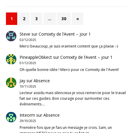
1
2
3
…
30
»
Steve
sur
Comixity de l’Avent – jour 1
02/12/2025
Merci beaucoup, je suis vraiment content que ça plaise :-)
PineappleObkect
sur
Comixity de l’Avent – jour 1
01/12/2025
Oh quelle bonne idée ! Merci pour ce Comixity de l'Avent!
Jay
sur
Absence
10/11/2025
Lecteur assidu mais silencieux je vous remercie pour le travail
fait sur ces guides. Bon courage pour surmonter ces
évènements.…
Inteorm
sur
Absence
29/10/2025
Première fois que je fais un message je crois. Sam, un