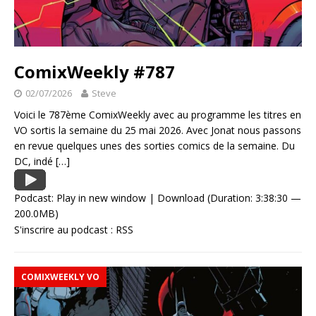
ComixWeekly #787
02/07/2026
Steve
Voici le 787ème ComixWeekly avec au programme les titres en
VO sortis la semaine du 25 mai 2026. Avec Jonat nous passons
en revue quelques unes des sorties comics de la semaine. Du
DC, indé
[…]
Podcast:
Play in new window
|
Download
(Duration: 3:38:30 —
200.0MB)
S'inscrire au podcast :
RSS
COMIXWEEKLY VO