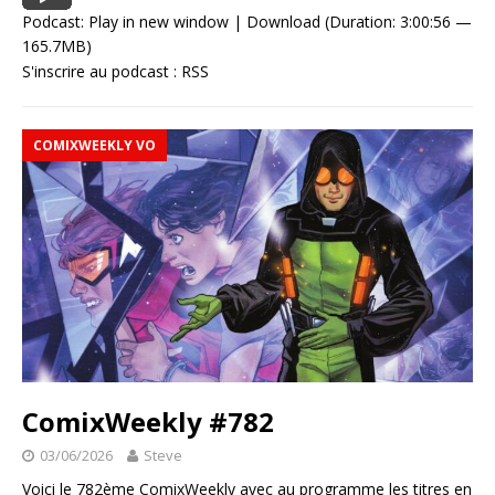
Podcast:
Play in new window
|
Download
(Duration: 3:00:56 —
165.7MB)
S'inscrire au podcast :
RSS
COMIXWEEKLY VO
ComixWeekly #782
03/06/2026
Steve
Voici le 782ème ComixWeekly avec au programme les titres en