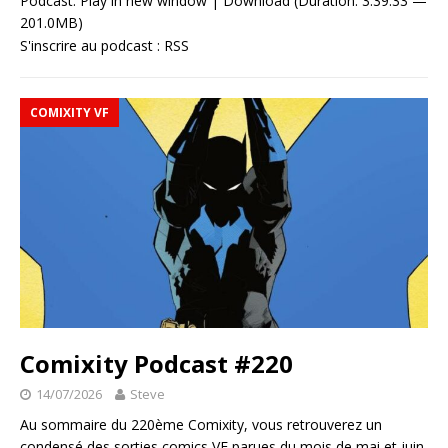
Podcast:
Play in new window
|
Download
(Duration: 3:39:33 —
201.0MB)
S'inscrire au podcast :
RSS
COMIXITY VF
Comixity Podcast #220
14/07/2026
Steve
Au sommaire du 220ème Comixity, vous retrouverez un
condensé des sorties comics VF parues du mois de mai et juin