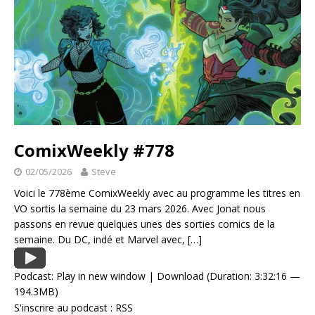
ComixWeekly #778
02/05/2026
Steve
Voici le 778ème ComixWeekly avec au programme les titres en
VO sortis la semaine du 23 mars 2026. Avec Jonat nous
passons en revue quelques unes des sorties comics de la
semaine. Du DC, indé et Marvel avec,
[…]
Podcast:
Play in new window
|
Download
(Duration: 3:32:16 —
194.3MB)
S'inscrire au podcast :
RSS