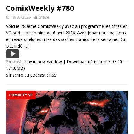
ComixWeekly #780
19/05/2026
Steve
Voici le 780ème ComixWeekly avec au programme les titres en
VO sortis la semaine du 6 avril 2026. Avec Jonat nous passons
en revue quelques unes des sorties comics de la semaine. Du
DC, indé
[…]
Podcast:
Play in new window
|
Download
(Duration: 3:07:40 —
171.8MB)
S'inscrire au podcast :
RSS
COMIXITY VF