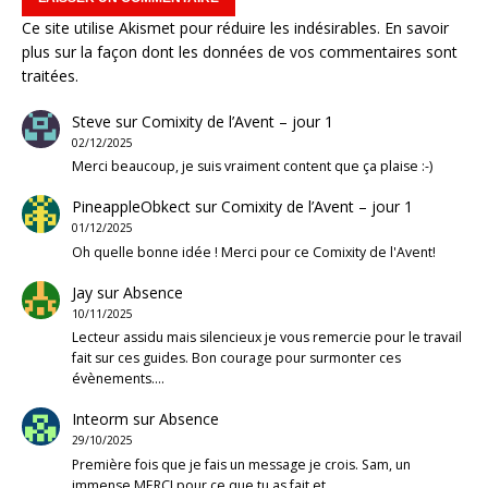
Ce site utilise Akismet pour réduire les indésirables.
En savoir
plus sur la façon dont les données de vos commentaires sont
traitées
.
Steve
sur
Comixity de l’Avent – jour 1
02/12/2025
Merci beaucoup, je suis vraiment content que ça plaise :-)
PineappleObkect
sur
Comixity de l’Avent – jour 1
01/12/2025
Oh quelle bonne idée ! Merci pour ce Comixity de l'Avent!
Jay
sur
Absence
10/11/2025
Lecteur assidu mais silencieux je vous remercie pour le travail
fait sur ces guides. Bon courage pour surmonter ces
évènements.…
Inteorm
sur
Absence
29/10/2025
Première fois que je fais un message je crois. Sam, un
immense MERCI pour ce que tu as fait et…