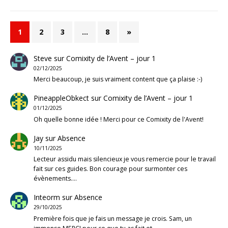
1
2
3
…
8
»
Steve
sur
Comixity de l’Avent – jour 1
02/12/2025
Merci beaucoup, je suis vraiment content que ça plaise :-)
PineappleObkect
sur
Comixity de l’Avent – jour 1
01/12/2025
Oh quelle bonne idée ! Merci pour ce Comixity de l'Avent!
Jay
sur
Absence
10/11/2025
Lecteur assidu mais silencieux je vous remercie pour le travail
fait sur ces guides. Bon courage pour surmonter ces
évènements.…
Inteorm
sur
Absence
29/10/2025
Première fois que je fais un message je crois. Sam, un