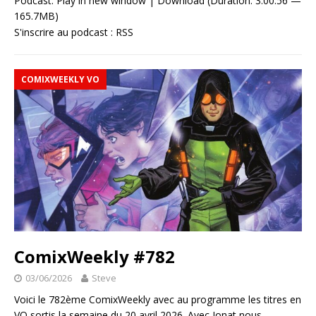
Podcast:
Play in new window
|
Download
(Duration: 3:00:56 —
165.7MB)
S'inscrire au podcast :
RSS
COMIXWEEKLY VO
ComixWeekly #782
03/06/2026
Steve
Voici le 782ème ComixWeekly avec au programme les titres en
VO sortis la semaine du 20 avril 2026. Avec Jonat nous