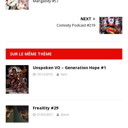
MangaXity #57
NEXT
Comixity Podcast #219
SUR LE MÊME THÈME
Unspoken VO – Generation Hope #1
16/12/2010
Sam
FreaXity #29
01/03/2021
Steve