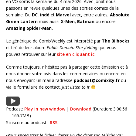
en VO sortis la semaine du 4 mai 2026. Avec Jonat nous
passons en revue quelques unes des sorties comics de la
semaine. Du
DC
,
indé
et
Marvel
avec, entre autres,
Absolute
Green Lantern
mais aussi
X-Men, Batman
ou encore
Amazing Spider-Man
.
Le générique de ComixWeekly est interprété par
The Bilbocks
et tiré de leur album
Public Domain Storytelling
que vous
pouvez retrouver sur leur
site en cliquant ici
.
Comme toujours, n’hésitez pas à partager cette émission et à
nous donner votre avis dans les commentaires ou encore en
nous envoyant un mail à l’adresse
podcast@comixity.fr
ou
via le formulaire de contact.
Just listen to it
Podcast:
Play in new window
|
Download
(Duration: 3:00:56
— 165.7MB)
S'inscrire au podcast :
RSS
(Pour enregistrer le fichier, faites un clic droit sur Télécharger