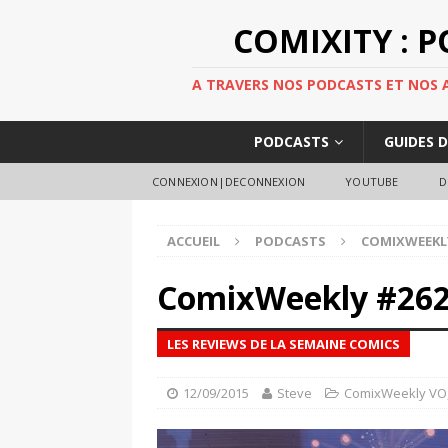
COMIXITY : 
A TRAVERS NOS PODCASTS ET NOS AR
PODCASTS
GUIDES 
CONNEXION|DECONNEXION
YOUTUBE
D
ACCUEIL
PODCASTS
COMIXWEEKL
ComixWeekly #26
LES REVIEWS DE LA SEMAINE COMICS
12/09/2015
Steve
ComixWeekly VO