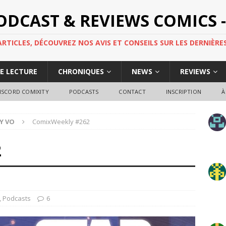
PODCAST & REVIEWS COMICS -
TICLES, DÉCOUVREZ NOS AVIS ET CONSEILS SUR LES DERNIÈRES
DE LECTURE
CHRONIQUES
NEWS
REVIEWS
ISCORD COMIXITY
PODCASTS
CONTACT
INSCRIPTION
À
Y VO
ComixWeekly #262
2
,
Podcasts
6