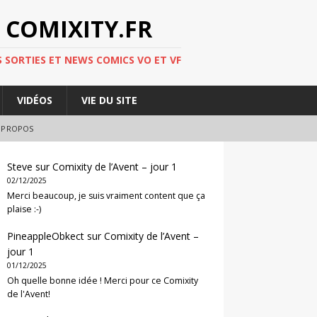
 COMIXITY.FR
 SORTIES ET NEWS COMICS VO ET VF
VIDÉOS
VIE DU SITE
 PROPOS
Steve
sur
Comixity de l’Avent – jour 1
02/12/2025
Merci beaucoup, je suis vraiment content que ça
plaise :-)
PineappleObkect
sur
Comixity de l’Avent –
jour 1
01/12/2025
Oh quelle bonne idée ! Merci pour ce Comixity
de l'Avent!