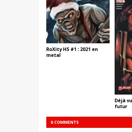
RoXity HS #1 : 2021 en
metal
Déjà vu
futur
6 COMMENTS