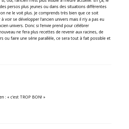
, oui, l’ancien n’est plus visible à l’heure actuelle. En ça, le
 des persos plus jeunes ou dans des situations différentes
on ne le voit plus. Je comprends très bien que ce soit
à voir se développer l’ancien univers mais il n’y a pas eu
ncien univers. Donc si l’envie prend pour célébrer
 nouveau ne fera plus recettes de revenir aux racines, de
s ou faire une série parallèle, ce sera tout à fait possible et
en : « c’est TROP BON! »