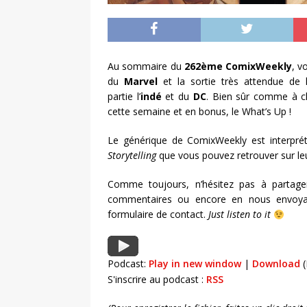
Au sommaire du
262ème ComixWeekly
, v
du
Marvel
et la sortie très attendue de 
partie l’
indé
et du
DC
. Bien sûr comme à c
cette semaine et en bonus, le What’s Up !
Le générique de ComixWeekly est interpré
Storytelling
que vous pouvez retrouver sur le
Comme toujours, n’hésitez pas à partage
commentaires ou encore en nous envoya
formulaire de contact.
Just listen to it
Podcast:
Play in new window
|
Download
(
S'inscrire au podcast :
RSS