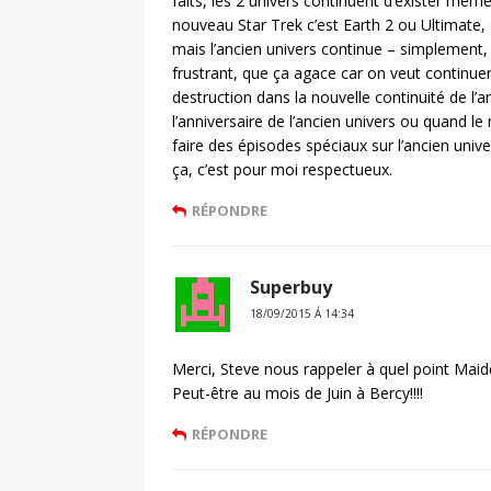
faits, les 2 univers continuent d’exister même si
nouveau Star Trek c’est Earth 2 ou Ultimate,
mais l’ancien univers continue – simplement, 
frustrant, que ça agace car on veut continuer 
destruction dans la nouvelle continuité de l’a
l’anniversaire de l’ancien univers ou quand le
faire des épisodes spéciaux sur l’ancien univer
ça, c’est pour moi respectueux.
RÉPONDRE
Superbuy
18/09/2015 Á 14:34
Merci, Steve nous rappeler à quel point Maid
Peut-être au mois de Juin à Bercy!!!!
RÉPONDRE