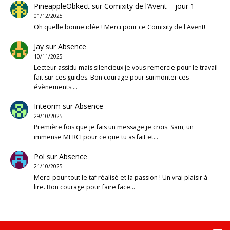
PineappleObkect
sur
Comixity de l’Avent – jour 1
01/12/2025
Oh quelle bonne idée ! Merci pour ce Comixity de l'Avent!
Jay
sur
Absence
10/11/2025
Lecteur assidu mais silencieux je vous remercie pour le travail
fait sur ces guides. Bon courage pour surmonter ces
évènements.…
Inteorm
sur
Absence
29/10/2025
Première fois que je fais un message je crois. Sam, un
immense MERCI pour ce que tu as fait et…
Pol
sur
Absence
21/10/2025
Merci pour tout le taf réalisé et la passion ! Un vrai plaisir à
lire. Bon courage pour faire face…