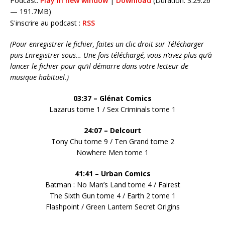
Podcast:
Play in new window
|
Download
(Duration: 3:29:26
— 191.7MB)
S'inscrire au podcast :
RSS
(Pour enregistrer le fichier, faites un clic droit sur Télécharger
puis Enregistrer sous… Une fois téléchargé, vous n’avez plus qu’à
lancer le fichier pour qu’il démarre dans votre lecteur de
musique habituel.)
03:37 – Glénat Comics
Lazarus tome 1 / Sex Criminals tome 1
24:07 – Delcourt
Tony Chu tome 9 / Ten Grand tome 2
Nowhere Men tome 1
41:41 – Urban Comics
Batman : No Man’s Land tome 4 / Fairest
The Sixth Gun tome 4 / Earth 2 tome 1
Flashpoint / Green Lantern Secret Origins