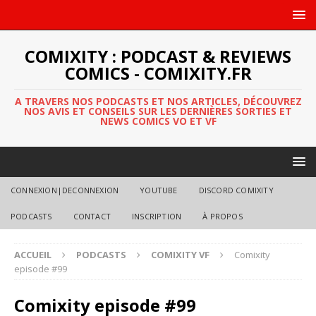
COMIXITY : PODCAST & REVIEWS
COMICS - COMIXITY.FR
A TRAVERS NOS PODCASTS ET NOS ARTICLES, DÉCOUVREZ
NOS AVIS ET CONSEILS SUR LES DERNIÈRES SORTIES ET
NEWS COMICS VO ET VF
CONNEXION|DECONNEXION
YOUTUBE
DISCORD COMIXITY
PODCASTS
CONTACT
INSCRIPTION
À PROPOS
ACCUEIL
PODCASTS
COMIXITY VF
Comixity
episode #99
Comixity episode #99