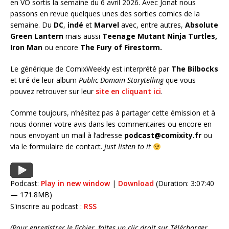
en VO sortis la semaine du 6 avril 2026. Avec Jonat nous
passons en revue quelques unes des sorties comics de la
semaine. Du
DC
,
indé
et
Marvel
avec, entre autres,
Absolute
Green Lantern
mais aussi
Teenage Mutant Ninja Turtles,
Iron Man
ou encore
The Fury of Firestorm
.
Le générique de ComixWeekly est interprété par
The Bilbocks
et tiré de leur album
Public Domain Storytelling
que vous
pouvez retrouver sur leur
site en cliquant ici
.
Comme toujours, n’hésitez pas à partager cette émission et à
nous donner votre avis dans les commentaires ou encore en
nous envoyant un mail à l’adresse
podcast@comixity.fr
ou
via le formulaire de contact.
Just listen to it
Podcast:
Play in new window
|
Download
(Duration: 3:07:40
— 171.8MB)
S'inscrire au podcast :
RSS
(Pour enregistrer le fichier, faites un clic droit sur Télécharger