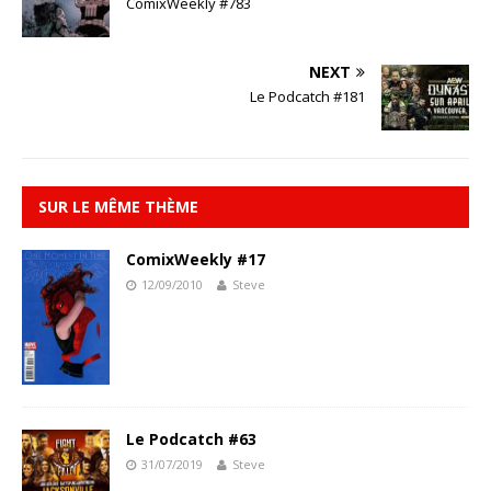
ComixWeekly #783
NEXT
Le Podcatch #181
SUR LE MÊME THÈME
ComixWeekly #17
12/09/2010
Steve
Le Podcatch #63
31/07/2019
Steve