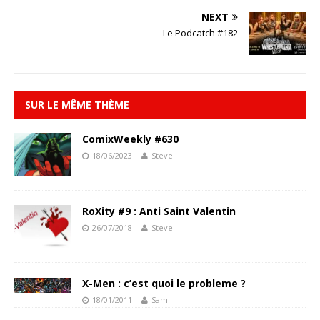
NEXT
Le Podcatch #182
SUR LE MÊME THÈME
ComixWeekly #630
18/06/2023
Steve
RoXity #9 : Anti Saint Valentin
26/07/2018
Steve
X-Men : c’est quoi le probleme ?
18/01/2011
Sam