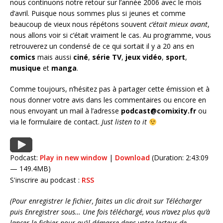
nous continuons notre retour sur l’année 2006 avec le mois
d’avril. Puisque nous sommes plus si jeunes et comme
beaucoup de vieux nous répétons souvent
c’était mieux avant
,
nous allons voir si c’était vraiment le cas. Au programme, vous
retrouverez un condensé de ce qui sortait il y a 20 ans en
comics
mais aussi
ciné
,
série
TV
,
jeux vidéo
,
sport
,
musique
et
manga
.
Comme toujours, n’hésitez pas à partager cette émission et à
nous donner votre avis dans les commentaires ou encore en
nous envoyant un mail à l’adresse
podcast@comixity.fr
ou
via le formulaire de contact.
Just listen to it
Podcast:
Play in new window
|
Download
(Duration: 2:43:09
— 149.4MB)
S'inscrire au podcast :
RSS
(Pour enregistrer le fichier, faites un clic droit sur Télécharger
puis Enregistrer sous… Une fois téléchargé, vous n’avez plus qu’à
lancer le fichier pour qu’il démarre dans votre lecteur de