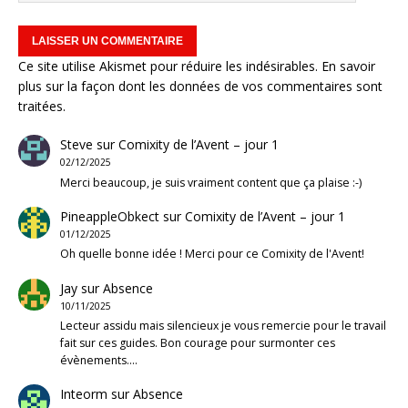
Ce site utilise Akismet pour réduire les indésirables.
En savoir
plus sur la façon dont les données de vos commentaires sont
traitées
.
Steve
sur
Comixity de l’Avent – jour 1
02/12/2025
Merci beaucoup, je suis vraiment content que ça plaise :-)
PineappleObkect
sur
Comixity de l’Avent – jour 1
01/12/2025
Oh quelle bonne idée ! Merci pour ce Comixity de l'Avent!
Jay
sur
Absence
10/11/2025
Lecteur assidu mais silencieux je vous remercie pour le travail
fait sur ces guides. Bon courage pour surmonter ces
évènements.…
Inteorm
sur
Absence