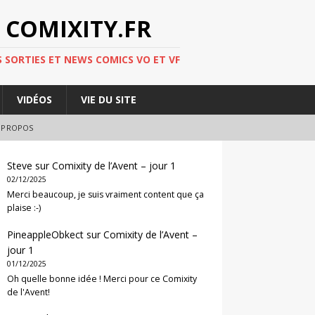
 COMIXITY.FR
 SORTIES ET NEWS COMICS VO ET VF
VIDÉOS
VIE DU SITE
 PROPOS
Steve
sur
Comixity de l’Avent – jour 1
02/12/2025
Merci beaucoup, je suis vraiment content que ça
plaise :-)
PineappleObkect
sur
Comixity de l’Avent –
jour 1
01/12/2025
Oh quelle bonne idée ! Merci pour ce Comixity
de l'Avent!