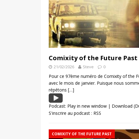
Comixity of the Future Past
21/02/2026
Steve
0
Pour ce 97ème numéro de Comixity of the Fu
avec le mois de janvier. Puisque nous somm
répétons
[…]
Podcast:
Play in new window
|
Download
(D
S'inscrire au podcast :
RSS
COMIXITY OF THE FUTURE PAST