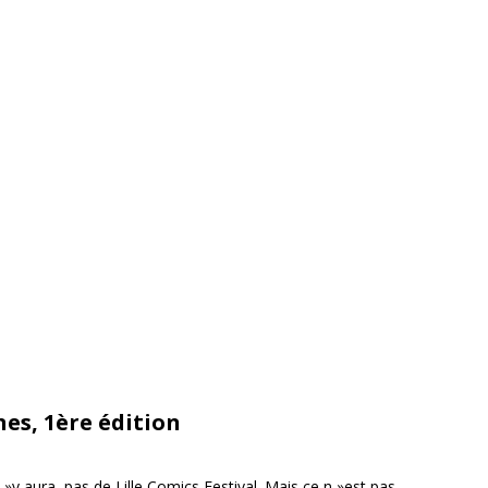
es, 1ère édition
n »y aura pas de Lille Comics Festival. Mais ce n »est pas