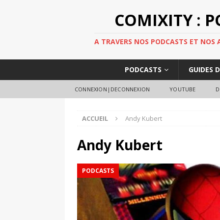
COMIXITY : 
A TRAVERS NOS PODCASTS ET NOS AR
PODCASTS
GUIDES 
CONNEXION|DECONNEXION
YOUTUBE
D
ACCUEIL
Andy Kubert
Andy Kubert
PODCASTS