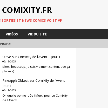
 COMIXITY.FR
 SORTIES ET NEWS COMICS VO ET VF
VIDÉOS
VIE DU SITE
 PROPOS
Steve
sur
Comixity de l’Avent – jour 1
02/12/2025
Merci beaucoup, je suis vraiment content que ça
plaise :-)
PineappleObkect
sur
Comixity de l’Avent –
jour 1
01/12/2025
Oh quelle bonne idée ! Merci pour ce Comixity
de l'Avent!