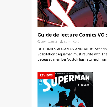
Guide de lecture Comics VO 
29/10/2013
Sam
0
DC COMICS AQUAMAN ANNUAL #1 Scénario : J
Sollicitation : Aquaman must reunite with The
deceased member Vostok has returned from
REVIEWS