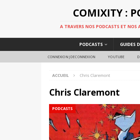
COMIXITY : 
A TRAVERS NOS PODCASTS ET NOS AR
PODCASTS
GUIDES 
CONNEXION|DECONNEXION
YOUTUBE
D
ACCUEIL
Chris Claremont
Chris Claremont
PODCASTS