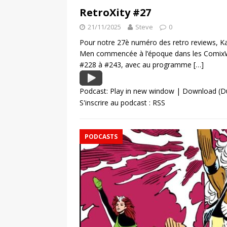
RetroXity #27
21/11/2025
Steve
0
Pour notre 27è numéro des retro reviews, Ka
Men commencée à l’époque dans les ComixWe
#228 à #243, avec au programme
[…]
Podcast:
Play in new window
|
Download
(D
S'inscrire au podcast :
RSS
PODCASTS