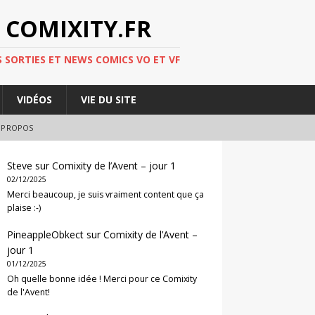
 COMIXITY.FR
 SORTIES ET NEWS COMICS VO ET VF
VIDÉOS
VIE DU SITE
 PROPOS
Steve
sur
Comixity de l’Avent – jour 1
02/12/2025
Merci beaucoup, je suis vraiment content que ça
plaise :-)
PineappleObkect
sur
Comixity de l’Avent –
jour 1
01/12/2025
Oh quelle bonne idée ! Merci pour ce Comixity
de l'Avent!