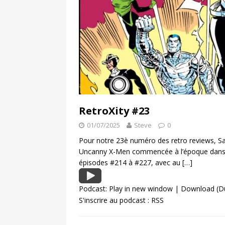
RetroXity #23
01/07/2025
Steve
0
Pour notre 23è numéro des retro reviews, Sam
Uncanny X-Men commencée à l’époque dans 
épisodes #214 à #227, avec au
[…]
Podcast:
Play in new window
|
Download
(D
S'inscrire au podcast :
RSS