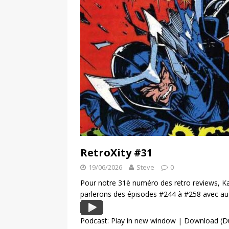
RetroXity #31
19/06/2026
Steve
0
Pour notre 31è numéro des retro reviews, Ka
parlerons des épisodes #244 à #258 avec au p
Podcast:
Play in new window
|
Download
(D