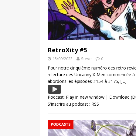
RetroXity #5
15/09/2023
Steve
0
Pour notre cinquième numéro des retro review
relecture des Uncanny X-Men commencée à l
abordons les épisodes #154 à #175,
[…]
Podcast:
Play in new window
|
Download
(D
S'inscrire au podcast :
RSS
PODCASTS