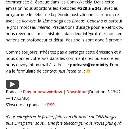
commencée à l’époque dans les ComixWeekly. Dans cette
émission nous abordons les épisodes
#228 à #243
, avec au
programme le début de la période australienne : la rencontre
avec les
Reavers
, la 2ème saga des
Broods
,
Genosha
et surtout
le gros morceau
Inferno
. Précautions d’usage pour le RetroXity,
nous revenons sur les histoires dans leur intégralité et nous en
parlons en profondeur et détail,
des spoils sont donc à prévoir
.
Comme toujours, n’hésitez pas à partager cette émission et à
nous donner votre avis dans les commentaires ou encore en
nous envoyant un mail à l’adresse
podcast@comixity.fr
ou
via le formulaire de contact.
Just listen to it
Podcast:
Play in new window
|
Download
(Duration: 3:13:42
— 177.3MB)
S'inscrire au podcast :
RSS
(Pour enregistrer le fichier, faites un clic droit sur Télécharger
puis Enregistrer sous… Une fois téléchargé, vous n’avez plus qu’à