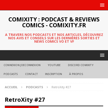
COMIXITY : PODCAST & REVIEWS
COMICS - COMIXITY.FR
A TRAVERS NOS PODCASTS ET NOS ARTICLES, DÉCOUVREZ
NOS AVIS ET CONSEILS SUR LES DERNIÈRES SORTIES ET
NEWS COMICS VO ET VF
CONNEXION|DECONNEXION
YOUTUBE
DISCORD COMIXITY
PODCASTS
CONTACT
INSCRIPTION
À PROPOS
ACCUEIL
PODCASTS
RetroXity #27
RetroXity #27