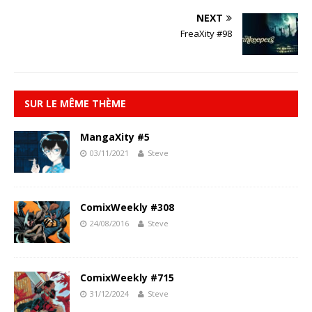
NEXT
FreaXity #98
SUR LE MÊME THÈME
MangaXity #5
03/11/2021
Steve
ComixWeekly #308
24/08/2016
Steve
ComixWeekly #715
31/12/2024
Steve