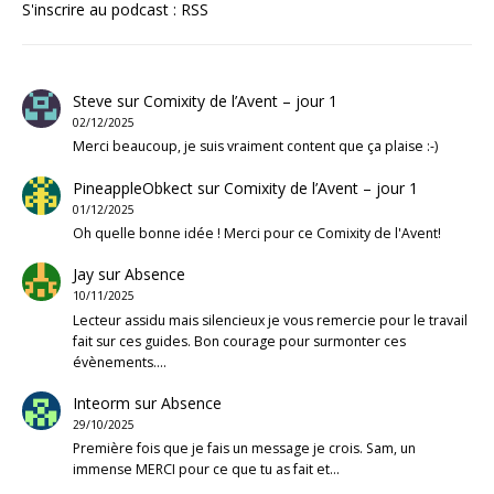
S'inscrire au podcast :
RSS
Steve
sur
Comixity de l’Avent – jour 1
02/12/2025
Merci beaucoup, je suis vraiment content que ça plaise :-)
PineappleObkect
sur
Comixity de l’Avent – jour 1
01/12/2025
Oh quelle bonne idée ! Merci pour ce Comixity de l'Avent!
Jay
sur
Absence
10/11/2025
Lecteur assidu mais silencieux je vous remercie pour le travail
fait sur ces guides. Bon courage pour surmonter ces
évènements.…
Inteorm
sur
Absence
29/10/2025
Première fois que je fais un message je crois. Sam, un
immense MERCI pour ce que tu as fait et…