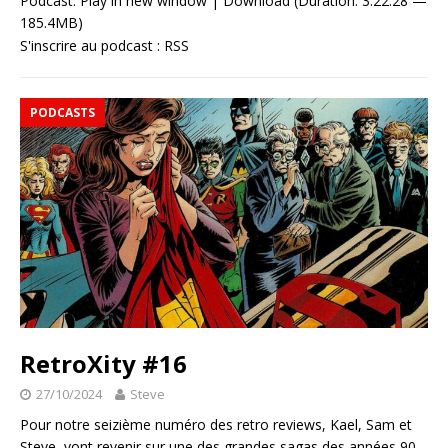
Podcast:
Play in new window
|
Download
(Duration: 3:22:28 —
185.4MB)
S'inscrire au podcast :
RSS
PODCASTS
RetroXity #16
27/10/2024
Steve
Pour notre seizième numéro des retro reviews, Kael, Sam et
Steve, vont revenir sur une des grandes sagas des années 90