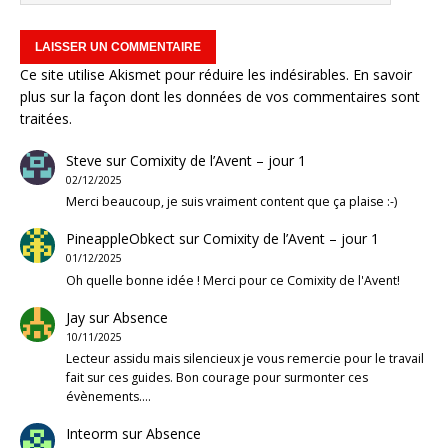
Ce site utilise Akismet pour réduire les indésirables.
En savoir
plus sur la façon dont les données de vos commentaires sont
traitées
.
Steve
sur
Comixity de l’Avent – jour 1
02/12/2025
Merci beaucoup, je suis vraiment content que ça plaise :-)
PineappleObkect
sur
Comixity de l’Avent – jour 1
01/12/2025
Oh quelle bonne idée ! Merci pour ce Comixity de l'Avent!
Jay
sur
Absence
10/11/2025
Lecteur assidu mais silencieux je vous remercie pour le travail
fait sur ces guides. Bon courage pour surmonter ces
évènements.…
Inteorm
sur
Absence