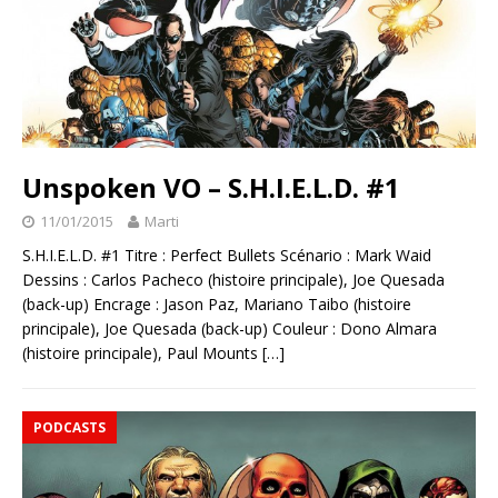
Unspoken VO – S.H.I.E.L.D. #1
11/01/2015
Marti
S.H.I.E.L.D. #1 Titre : Perfect Bullets Scénario : Mark Waid
Dessins : Carlos Pacheco (histoire principale), Joe Quesada
(back-up) Encrage : Jason Paz, Mariano Taibo (histoire
principale), Joe Quesada (back-up) Couleur : Dono Almara
(histoire principale), Paul Mounts
[…]
PODCASTS