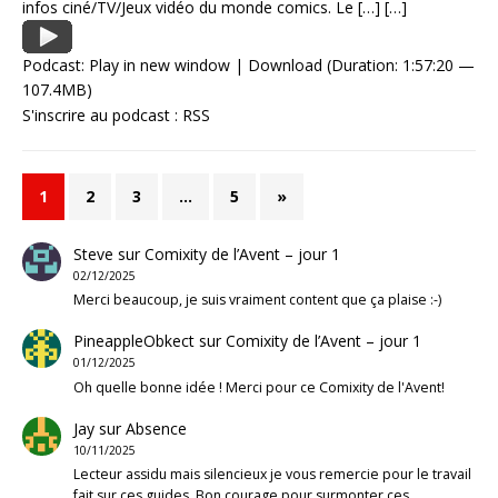
infos ciné/TV/Jeux vidéo du monde comics. Le
[…]
[…]
Podcast:
Play in new window
|
Download
(Duration: 1:57:20 —
107.4MB)
S'inscrire au podcast :
RSS
1
2
3
…
5
»
Steve
sur
Comixity de l’Avent – jour 1
02/12/2025
Merci beaucoup, je suis vraiment content que ça plaise :-)
PineappleObkect
sur
Comixity de l’Avent – jour 1
01/12/2025
Oh quelle bonne idée ! Merci pour ce Comixity de l'Avent!
Jay
sur
Absence
10/11/2025
Lecteur assidu mais silencieux je vous remercie pour le travail
fait sur ces guides. Bon courage pour surmonter ces