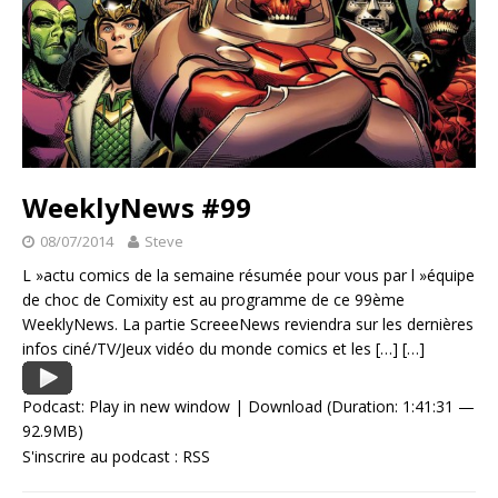
WeeklyNews #99
08/07/2014
Steve
L »actu comics de la semaine résumée pour vous par l »équipe
de choc de Comixity est au programme de ce 99ème
WeeklyNews. La partie ScreeeNews reviendra sur les dernières
infos ciné/TV/Jeux vidéo du monde comics et les
[…]
[…]
Podcast:
Play in new window
|
Download
(Duration: 1:41:31 —
92.9MB)
S'inscrire au podcast :
RSS