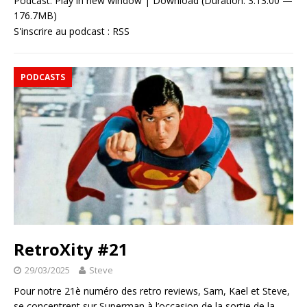
Podcast:
Play in new window
|
Download
(Duration: 3:13:00 —
176.7MB)
S'inscrire au podcast :
RSS
PODCASTS
RetroXity #21
29/03/2025
Steve
Pour notre 21è numéro des retro reviews, Sam, Kael et Steve,
se concentrent sur Superman à l’occasion de la sortie de la