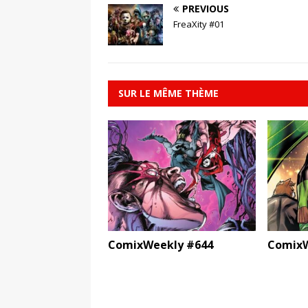
PREVIOUS
FreaXity #01
SUR LE MÊME THÈME
ComixWeekly #644
ComixW