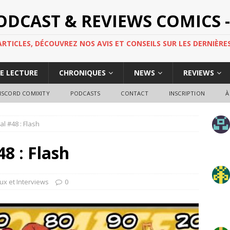
PODCAST & REVIEWS COMICS -
TICLES, DÉCOUVREZ NOS AVIS ET CONSEILS SUR LES DERNIÈRES
DE LECTURE
CHRONIQUES
NEWS
REVIEWS
ISCORD COMIXITY
PODCASTS
CONTACT
INSCRIPTION
À
al #48 : Flash
8 : Flash
ux et Interviews
0