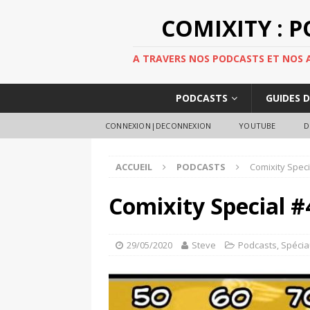
COMIXITY : 
A TRAVERS NOS PODCASTS ET NOS AR
PODCASTS
GUIDES 
CONNEXION|DECONNEXION
YOUTUBE
D
ACCUEIL
PODCASTS
Comixity Speci
Comixity Special #4
29/05/2020
Steve
Podcasts
,
Spécia