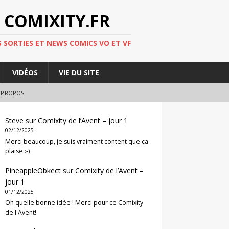
 COMIXITY.FR
 SORTIES ET NEWS COMICS VO ET VF
VIDÉOS
VIE DU SITE
 PROPOS
Steve
sur
Comixity de l’Avent – jour 1
02/12/2025
Merci beaucoup, je suis vraiment content que ça
plaise :-)
PineappleObkect
sur
Comixity de l’Avent –
jour 1
01/12/2025
Oh quelle bonne idée ! Merci pour ce Comixity
de l'Avent!