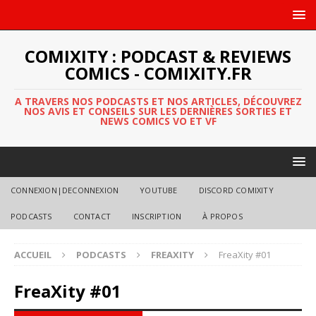
COMIXITY : PODCAST & REVIEWS
COMICS - COMIXITY.FR
A TRAVERS NOS PODCASTS ET NOS ARTICLES, DÉCOUVREZ
NOS AVIS ET CONSEILS SUR LES DERNIÈRES SORTIES ET
NEWS COMICS VO ET VF
CONNEXION|DECONNEXION
YOUTUBE
DISCORD COMIXITY
PODCASTS
CONTACT
INSCRIPTION
À PROPOS
ACCUEIL
PODCASTS
FREAXITY
FreaXity #01
FreaXity #01