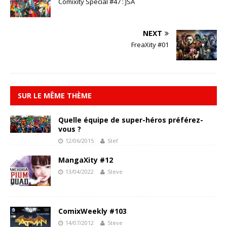
Comixity Special #47 : JSA
NEXT
FreaXity #01
SUR LE MÊME THÈME
Quelle équipe de super-héros préférez-
vous ?
12/06/2015
Stef
MangaXity #12
13/04/2022
Steve
ComixWeekly #103
14/07/2012
Steve