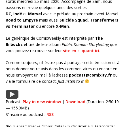
sortis mercredi 25 mars 2020. Accompagné de Sam, nous
passons en revue quelques unes des sorties
DC
,
indé
et
Marvel
avec le prélude au prochain event Marvel
Road to Empyre
mais aussi
Suicide Squad,
Transformers
vs Terminator
ou encore
X-Men
.
Le générique de ComixWeekly est interprété par
The
Bilbocks
et tiré de leur album
Public Domain Storytelling
que
vous pouvez retrouver sur leur
site en cliquant ici
.
Comme toujours, n’hésitez pas à partager cette émission et à
nous donner votre avis dans les commentaires ou encore en
nous envoyant un mail à l’adresse
podcast@comixity.fr
ou
via le formulaire de contact.
Just listen to it
Podcast:
Play in new window
|
Download
(Duration: 2:50:19
— 155.9MB)
S'inscrire au podcast :
RSS
(Pour enregistrer le fichier, faites un clic droit sur Télécharger