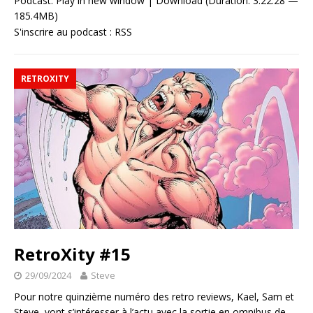
Podcast:
Play in new window
|
Download
(Duration: 3:22:28 —
185.4MB)
S'inscrire au podcast :
RSS
RETROXITY
RetroXity #15
29/09/2024
Steve
Pour notre quinzième numéro des retro reviews, Kael, Sam et
Steve, vont s’intéresser à l’actu avec la sortie en omnibus de