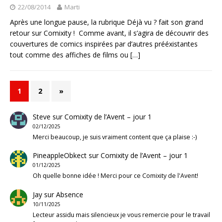
22/08/2014
Marti
Après une longue pause, la rubrique Déjà vu ? fait son grand
retour sur Comixity ! Comme avant, il s’agira de découvrir des
couvertures de comics inspirées par d’autres prééxistantes
tout comme des affiches de films ou
[…]
1
2
»
Steve
sur
Comixity de l’Avent – jour 1
02/12/2025
Merci beaucoup, je suis vraiment content que ça plaise :-)
PineappleObkect
sur
Comixity de l’Avent – jour 1
01/12/2025
Oh quelle bonne idée ! Merci pour ce Comixity de l'Avent!
Jay
sur
Absence
10/11/2025
Lecteur assidu mais silencieux je vous remercie pour le travail