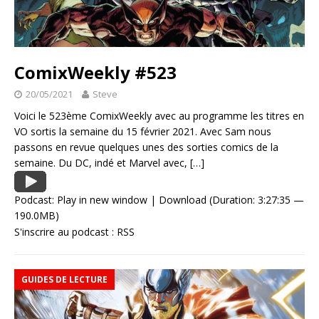
ComixWeekly #523
20/05/2021
Steve
Voici le 523ème ComixWeekly avec au programme les titres en
VO sortis la semaine du 15 février 2021. Avec Sam nous
passons en revue quelques unes des sorties comics de la
semaine. Du DC, indé et Marvel avec,
[…]
Podcast:
Play in new window
|
Download
(Duration: 3:27:35 —
190.0MB)
S'inscrire au podcast :
RSS
GUIDES DE LECTURE