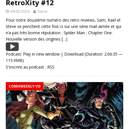
RetroXity #12
09/05/2024
Steve
Pour notre douzième numéro des retro reviews, Sam, Kael et
Steve se penchent cette fois-ci sur une série mail aimée et qui
n’a pas très bonne réputation : Spider-Man : Chapter One.
Nouvelle version des origines
[…]
Podcast:
Play in new window
|
Download
(Duration: 2:06:35 —
115.9MB)
S'inscrire au podcast :
RSS
COMIXWEEKLY VO