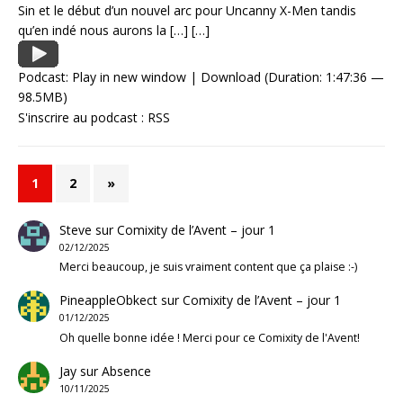
Sin et le début d’un nouvel arc pour Uncanny X-Men tandis
qu’en indé nous aurons la
[…]
[…]
Podcast:
Play in new window
|
Download
(Duration: 1:47:36 —
98.5MB)
S'inscrire au podcast :
RSS
1
2
»
Steve
sur
Comixity de l’Avent – jour 1
02/12/2025
Merci beaucoup, je suis vraiment content que ça plaise :-)
PineappleObkect
sur
Comixity de l’Avent – jour 1
01/12/2025
Oh quelle bonne idée ! Merci pour ce Comixity de l'Avent!
Jay
sur
Absence
10/11/2025