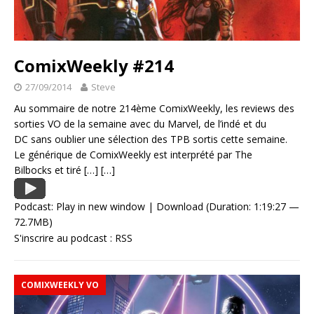
ComixWeekly #214
27/09/2014
Steve
Au sommaire de notre 214ème ComixWeekly, les reviews des
sorties VO de la semaine avec du Marvel, de l’indé et du
DC sans oublier une sélection des TPB sortis cette semaine.
Le générique de ComixWeekly est interprété par The
Bilbocks et tiré
[…]
[…]
Podcast:
Play in new window
|
Download
(Duration: 1:19:27 —
72.7MB)
S'inscrire au podcast :
RSS
COMIXWEEKLY VO