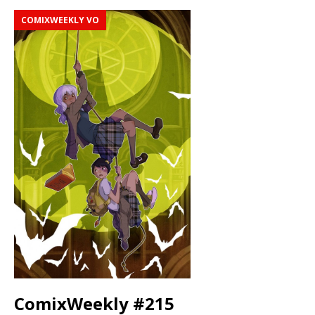
COMIXWEEKLY VO
ComixWeekly #215