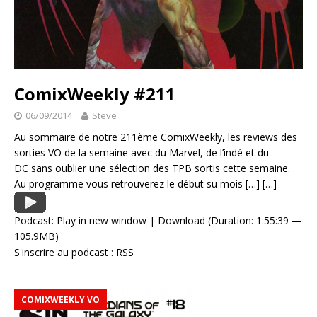
ComixWeekly #211
06/09/2014
Steve
Au sommaire de notre 211ème ComixWeekly, les reviews des
sorties VO de la semaine avec du Marvel, de l’indé et du
DC sans oublier une sélection des TPB sortis cette semaine.
Au programme vous retrouverez le début su mois
[…]
[…]
Podcast:
Play in new window
|
Download
(Duration: 1:55:39 —
105.9MB)
S'inscrire au podcast :
RSS
COMIXWEEKLY VO