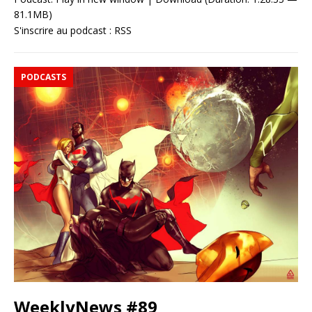
81.1MB)
S'inscrire au podcast :
RSS
PODCASTS
WeeklyNews #89