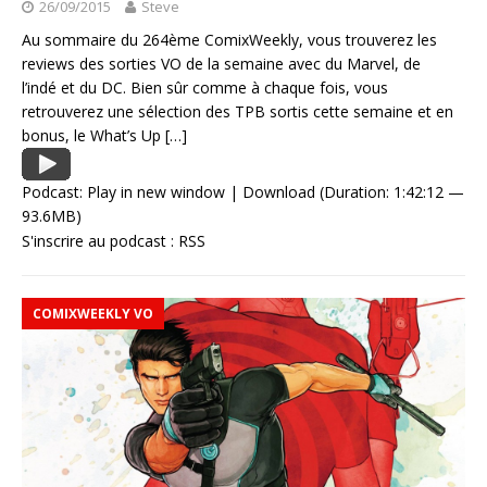
26/09/2015
Steve
Au sommaire du 264ème ComixWeekly, vous trouverez les
reviews des sorties VO de la semaine avec du Marvel, de
l’indé et du DC. Bien sûr comme à chaque fois, vous
retrouverez une sélection des TPB sortis cette semaine et en
bonus, le What’s Up
[…]
Podcast:
Play in new window
|
Download
(Duration: 1:42:12 —
93.6MB)
S'inscrire au podcast :
RSS
COMIXWEEKLY VO