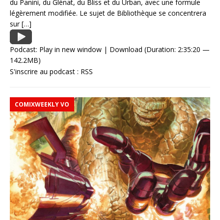
du Panini, du Glénat, du Bliss et du Urban, avec une formule
légèrement modifiée. Le sujet de Bibliothèque se concentrera
sur
[…]
Podcast:
Play in new window
|
Download
(Duration: 2:35:20 —
142.2MB)
S'inscrire au podcast :
RSS
COMIXWEEKLY VO