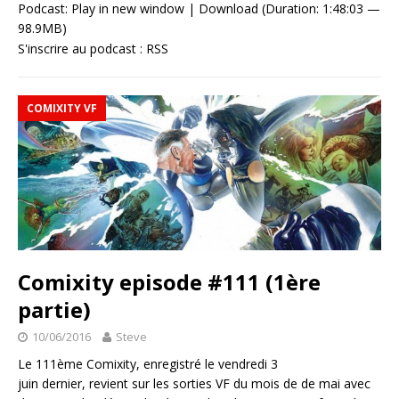
Podcast:
Play in new window
|
Download
(Duration: 1:48:03 —
98.9MB)
S'inscrire au podcast :
RSS
COMIXITY VF
Comixity episode #111 (1ère
partie)
10/06/2016
Steve
Le 111ème Comixity, enregistré le vendredi 3
juin dernier, revient sur les sorties VF du mois de de mai avec