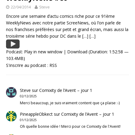
22/04/2014
Steve
Encore une semaine d’actu comics riche pour ce 91ème
WeeklyNews avec notre partie ScreeNews, où l’on parle de
nos franchises préférées sur petit et grand écran, mais aussi la
troisième série hebdo pour DC dans le
[…]
[…]
Podcast:
Play in new window
|
Download
(Duration: 1:52:58 —
103.4MB)
S'inscrire au podcast :
RSS
Steve
sur
Comixity de l’Avent – jour 1
02/12/2025
Merci beaucoup, je suis vraiment content que ça plaise :-)
PineappleObkect
sur
Comixity de l’Avent – jour 1
01/12/2025
Oh quelle bonne idée ! Merci pour ce Comixity de l'Avent!