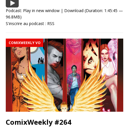
Podcast:
Play in new window
|
Download
(Duration: 1:45:45 —
96.8MB)
S'inscrire au podcast :
RSS
COMIXWEEKLY VO
ComixWeekly #264