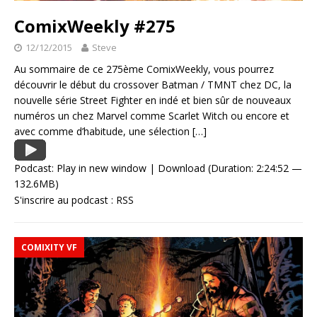
ComixWeekly #275
12/12/2015
Steve
Au sommaire de ce 275ème ComixWeekly, vous pourrez
découvrir le début du crossover Batman / TMNT chez DC, la
nouvelle série Street Fighter en indé et bien sûr de nouveaux
numéros un chez Marvel comme Scarlet Witch ou encore et
avec comme d’habitude, une sélection
[…]
Podcast:
Play in new window
|
Download
(Duration: 2:24:52 —
132.6MB)
S'inscrire au podcast :
RSS
COMIXITY VF