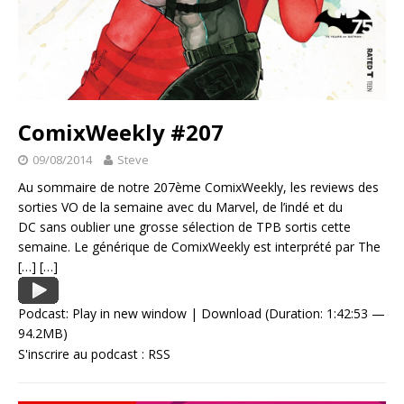
ComixWeekly #207
09/08/2014
Steve
Au sommaire de notre 207ème ComixWeekly, les reviews des
sorties VO de la semaine avec du Marvel, de l’indé et du
DC sans oublier une grosse sélection de TPB sortis cette
semaine. Le générique de ComixWeekly est interprété par The
[…]
[…]
Podcast:
Play in new window
|
Download
(Duration: 1:42:53 —
94.2MB)
S'inscrire au podcast :
RSS