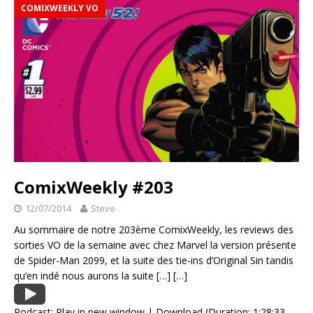
COMIXWEEKLY VO
ComixWeekly #203
12/07/2014
Steve
Au sommaire de notre 203ème ComixWeekly, les reviews des
sorties VO de la semaine avec chez Marvel la version présente
de Spider-Man 2099, et la suite des tie-ins d’Original Sin tandis
qu’en indé nous aurons la suite
[…]
[…]
Podcast:
Play in new window
|
Download
(Duration: 1:28:33 —