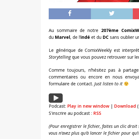
Au sommaire de notre
207ème ComixW
du
Marvel
, de l’
indé
et du
DC
sans oublier u
Le générique de ComixWeekly est interpré
Storytelling
que vous pouvez retrouver sur le
Comme toujours, n’hésitez pas à partage
commentaires ou encore en nous envoya
formulaire de contact.
Just listen to it
Podcast:
Play in new window
|
Download
(
S'inscrire au podcast :
RSS
(Pour enregistrer le fichier, faites un clic dro
vous n’avez plus qu’à lancer le fichier pour qu