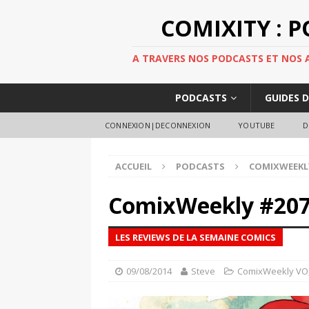
COMIXITY : 
A TRAVERS NOS PODCASTS ET NOS AR
PODCASTS
GUIDES 
CONNEXION|DECONNEXION
YOUTUBE
D
ACCUEIL
PODCASTS
COMIXWEEKL
ComixWeekly #20
LES REVIEWS DE LA SEMAINE COMICS
09/08/2014
Steve
ComixWeekly VO