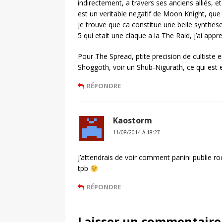
indirectement, a travers ses anciens alliés, et
est un veritable negatif de Moon Knight, q
je trouve que ca constitue une belle synthes
5 qui etait une claque a la The Raid, j’ai apprec
Pour The Spread, ptite precision de cultiste e
Shoggoth, voir un Shub-Nigurath, ce qui est
RÉPONDRE
Kaostorm
11/08/2014 Á 18:27
J’attendrais de voir comment panini publie ro
tpb
RÉPONDRE
Laisser un commentaire