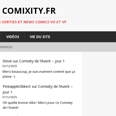
 COMIXITY.FR
 SORTIES ET NEWS COMICS VO ET VF
VIDÉOS
VIE DU SITE
 PROPOS
Steve
sur
Comixity de l’Avent – jour 1
02/12/2025
Merci beaucoup, je suis vraiment content que ça
plaise :-)
PineappleObkect
sur
Comixity de l’Avent –
jour 1
01/12/2025
Oh quelle bonne idée ! Merci pour ce Comixity
de l'Avent!