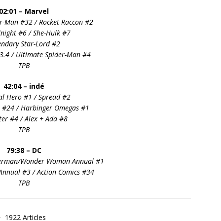
02:01 – Marvel
er-Man #32 / Rocket Raccon
#2
night #6 / She-Hulk #7
endary Star-Lord #2
#3.4 / Ultimate Spider-Man #4
TPB
42:04 – indé
al Hero #1 / Spread #2
 #24 / Harbinger Omegas #1
ter #4 / Alex + Ada #8
TPB
79:38 – DC
perman/Wonder Woman Annual #1
Annual #3 / Action Comics #34
TPB
1922 Articles