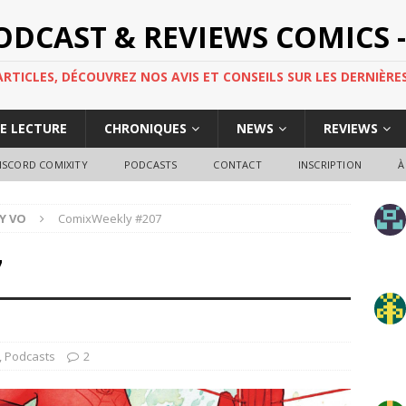
PODCAST & REVIEWS COMICS -
TICLES, DÉCOUVREZ NOS AVIS ET CONSEILS SUR LES DERNIÈRES
DE LECTURE
CHRONIQUES
NEWS
REVIEWS
ISCORD COMIXITY
PODCASTS
CONTACT
INSCRIPTION
À
Y VO
ComixWeekly #207
7
,
Podcasts
2