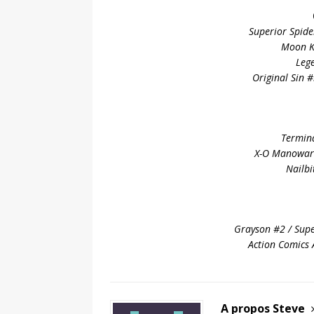
Superior Spid
Moon K
Leg
Original Sin 
Termin
X-O Manowar
Nailbi
Grayson #2 / Su
Action Comics 
A propos Steve