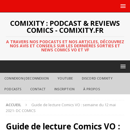
COMIXITY : PODCAST & REVIEWS
COMICS - COMIXITY.FR
A TRAVERS NOS PODCASTS ET NOS ARTICLES, DÉCOUVREZ
NOS AVIS ET CONSEILS SUR LES DERNIÈRES SORTIES ET
NEWS COMICS VO ET VF
CONNEXION|DECONNEXION
YOUTUBE
DISCORD COMIXITY
PODCASTS
CONTACT
INSCRIPTION
À PROPOS
ACCUEIL
Guide de lecture Comics VO : semaine du 12 mai
2021- DC COMICS
Guide de lecture Comics VO :