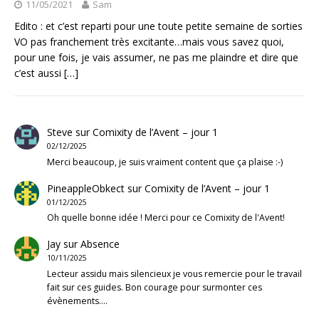
11/05/2021
Sam
Edito : et c’est reparti pour une toute petite semaine de sorties
VO pas franchement très excitante…mais vous savez quoi,
pour une fois, je vais assumer, ne pas me plaindre et dire que
c’est aussi
[…]
Steve
sur
Comixity de l’Avent – jour 1
02/12/2025
Merci beaucoup, je suis vraiment content que ça plaise :-)
PineappleObkect
sur
Comixity de l’Avent – jour 1
01/12/2025
Oh quelle bonne idée ! Merci pour ce Comixity de l'Avent!
Jay
sur
Absence
10/11/2025
Lecteur assidu mais silencieux je vous remercie pour le travail
fait sur ces guides. Bon courage pour surmonter ces
évènements.…