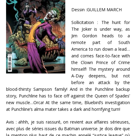
Dessin :GUILLEM MARCH
Sollicitation : The hunt for
The Joker is under way, as
Jim Gordon heads to a
remote part of South
America to run down a lead…
and comes face-to-face with
the Clown Prince of Crime
himself! The mystery around
A-Day deepens, but not
before an attack by the
blood-thirsty Sampson family! And in the Punchline backup
story, Punchline has to face off against the Queen of Spades’
new muscle…Orca! At the same time, Bluebird’s investigation
at Punchline’s alma mater takes a dark and horrifying turn!
Avis : ahhh, je suis rassuré, on revient aux affaires sérieuses,
avec plus de séries issues du Batman universe. Je dois dire que
la mention plus haut de ce machin appelé “justice league” où