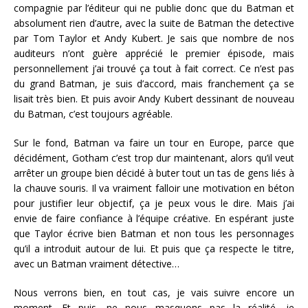
compagnie par l’éditeur qui ne publie donc que du Batman et
absolument rien d’autre, avec la suite de Batman the detective
par Tom Taylor et Andy Kubert. Je sais que nombre de nos
auditeurs n’ont guère apprécié le premier épisode, mais
personnellement j’ai trouvé ça tout à fait correct. Ce n’est pas
du grand Batman, je suis d’accord, mais franchement ça se
lisait très bien. Et puis avoir Andy Kubert dessinant de nouveau
du Batman, c’est toujours agréable.
Sur le fond, Batman va faire un tour en Europe, parce que
décidément, Gotham c’est trop dur maintenant, alors qu’il veut
arrêter un groupe bien décidé à buter tout un tas de gens liés à
la chauve souris. Il va vraiment falloir une motivation en béton
pour justifier leur objectif, ça je peux vous le dire. Mais j’ai
envie de faire confiance à l’équipe créative. En espérant juste
que Taylor écrive bien Batman et non tous les personnages
qu’il a introduit autour de lui. Et puis que ça respecte le titre,
avec un Batman vraiment détective…
Nous verrons bien, en tout cas, je vais suivre encore un
moment. Et puis, ne nous masquons pas la réalité, je