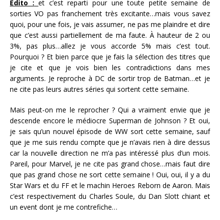
Edito :
et c’est reparti pour une toute petite semaine de
sorties VO pas franchement très excitante…mais vous savez
quoi, pour une fois, je vais assumer, ne pas me plaindre et dire
que c’est aussi partiellement de ma faute. À hauteur de 2 ou
3%, pas plus…allez je vous accorde 5% mais c’est tout.
Pourquoi ? Et bien parce que je fais la sélection des titres que
je cite et que je vois bien les contradictions dans mes
arguments. Je reproche à DC de sortir trop de Batman…et je
ne cite pas leurs autres séries qui sortent cette semaine.
Mais peut-on me le reprocher ? Qui a vraiment envie que je
descende encore le médiocre Superman de Johnson ? Et oui,
je sais qu’un nouvel épisode de WW sort cette semaine, sauf
que je me suis rendu compte que je n’avais rien à dire dessus
car la nouvelle direction ne m’a pas intéressé plus d’un mois.
Pareil, pour Marvel, je ne cite pas grand chose…mais faut dire
que pas grand chose ne sort cette semaine ! Oui, oui, il y a du
Star Wars et du FF et le machin Heroes Reborn de Aaron. Mais
c’est respectivement du Charles Soule, du Dan Slott chiant et
un event dont je me contrefiche…