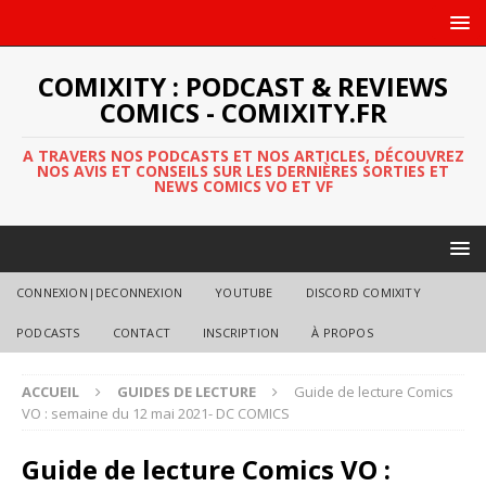
COMIXITY : PODCAST & REVIEWS
COMICS - COMIXITY.FR
A TRAVERS NOS PODCASTS ET NOS ARTICLES, DÉCOUVREZ
NOS AVIS ET CONSEILS SUR LES DERNIÈRES SORTIES ET
NEWS COMICS VO ET VF
CONNEXION|DECONNEXION
YOUTUBE
DISCORD COMIXITY
PODCASTS
CONTACT
INSCRIPTION
À PROPOS
ACCUEIL
GUIDES DE LECTURE
Guide de lecture Comics
VO : semaine du 12 mai 2021- DC COMICS
Guide de lecture Comics VO :