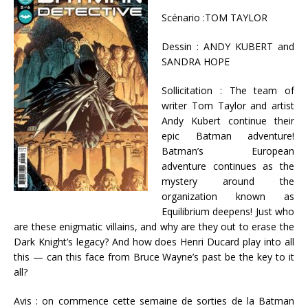
Scénario :TOM TAYLOR
Dessin : ANDY KUBERT and
SANDRA HOPE
Sollicitation : The team of
writer Tom Taylor and artist
Andy Kubert continue their
epic Batman adventure!
Batman’s European
adventure continues as the
mystery around the
organization known as
Equilibrium deepens! Just who
are these enigmatic villains, and why are they out to erase the
Dark Knight’s legacy? And how does Henri Ducard play into all
this — can this face from Bruce Wayne’s past be the key to it
all?
Avis : on commence cette semaine de sorties de la Batman