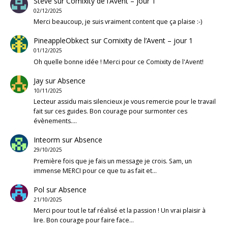
Steve
sur
Comixity de l’Avent – jour 1
02/12/2025
Merci beaucoup, je suis vraiment content que ça plaise :-)
PineappleObkect
sur
Comixity de l’Avent – jour 1
01/12/2025
Oh quelle bonne idée ! Merci pour ce Comixity de l'Avent!
Jay
sur
Absence
10/11/2025
Lecteur assidu mais silencieux je vous remercie pour le travail
fait sur ces guides. Bon courage pour surmonter ces
évènements.…
Inteorm
sur
Absence
29/10/2025
Première fois que je fais un message je crois. Sam, un
immense MERCI pour ce que tu as fait et…
Pol
sur
Absence
21/10/2025
Merci pour tout le taf réalisé et la passion ! Un vrai plaisir à
lire. Bon courage pour faire face…