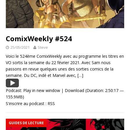
ComixWeekly #524
25/05/2021
Steve
Voici le 524ème ComixWeekly avec au programme les titres en
VO sortis la semaine du 22 février 2021. Avec Sam nous
passons en revue quelques unes des sorties comics de la
semaine. Du DC, indé et Marvel avec,
[…]
Podcast:
Play in new window
|
Download
(Duration: 2:50:17 —
155.9MB)
S'inscrire au podcast :
RSS
GUIDES DE LECTURE