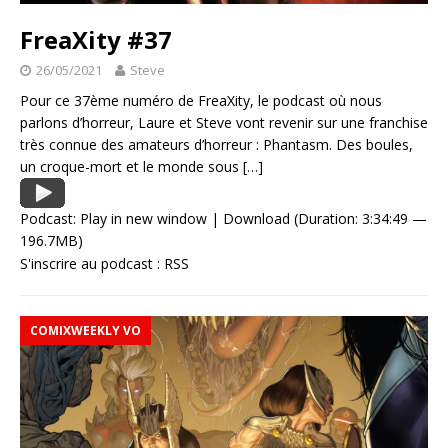
FreaXity #37
26/05/2021
Steve
Pour ce 37ème numéro de FreaXity, le podcast où nous
parlons d’horreur, Laure et Steve vont revenir sur une franchise
très connue des amateurs d’horreur : Phantasm. Des boules,
un croque-mort et le monde sous
[…]
Podcast:
Play in new window
|
Download
(Duration: 3:34:49 —
196.7MB)
S'inscrire au podcast :
RSS
COMIXWEEKLY VO