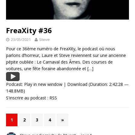
FreaXity #36
23/05/2021
Steve
Pour ce 36ème numéro de FreaXity, le podcast où nous
parlons d’horreur, Laure et Steve reviennent sur une ancienne
pépite oubliée : Le Carnaval des Âmes. Des courses de
voitures, une fête foraine abandonnée et
[…]
Podcast:
Play in new window
|
Download
(Duration: 2:42:28 —
148.8MB)
S'inscrire au podcast :
RSS
1
2
3
4
»