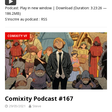
Podcast:
Play in new window
|
Download
(Duration: 3:23:26 —
186.2MB)
S'inscrire au podcast :
RSS
COMIXITY VF
Comixity Podcast #167
29/05/2021
Steve