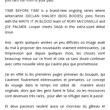
you can’t run from is your past.
TIME BEFORE TIME is a brand-new ongoing series where
writer/artist DECLAN SHALVEY (BOG BODIES) joins forces
with the WRITE IT IN BLOOD team of RORY McCONVILLE and
JOE PALMER. Looper meets SAGA in this extra-sized debut
issue.
Avis : après quelques années un peu difficiles où Image avait
du mal à proposer des nouveautés vraiment intéressantes, j’ai
l’impression que depuis quelques mois, les choses vont
beaucoup mieux sur ce front et cela va sans doute continuer
avec cette nouvelle série qui s’avère plus que prometteuse.
J’ai en effet lu les premières pages previews du bouquin, qui
s’avèrent foutrement intéressantes et prenantes. Le concept
du voyage dans le temps est utilisé de manière assez
originale, alors que des gens fuient le futur, où les ressources
sont devenues très rares, pour aller se réfugier dans le passé.
Et deux passeurs veulent aussi un morceau du gâteau et