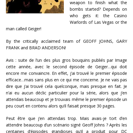
weapon to finish what the
bombs started? Depends on
who gets it: the Casino
Warlords of Las Vegas or the
man called Geiger!
By the critically acclaimed team of GEOFF JOHNS, GARY
FRANK and BRAD ANDERSON!
Avis : suite de l’un des plus gros bouquins publiés par Image
cette année, avec le second épisode de Geiger…qui doit
encore me convaincre. En effet, j’ai trouvé le premier épisode
efficace…mais sans plus en ce qui me concerne. Je ne vais pas
dire que j’ai trouvé cela quelconque, mais presque en fait. Je
n’ai eu aucun déclic particulier pour la série, alors que j’en
attendais beaucoup et je trouvais même le premier épisode un
peu court en contenu alors qu’il faisait presque 30 pages.
Peut être que j’en attendais trop. Mais avais-je tort d’en
attendre beaucoup d’un scénario signé Geoff Johns ? Après les
centaines d’épisodes grandioses qu’il a produit pour DC