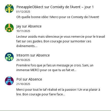
PineappleObkect
sur
Comixity de l’Avent – jour 1
01/12/2025
Oh quelle bonne idée ! Merci pour ce Comixity de l'Avent!
Jay
sur
Absence
10/11/2025
Lecteur assidu mais silencieux je vous remercie pour le travail
fait sur ces guides. Bon courage pour surmonter ces
évènements.…
Inteorm
sur
Absence
29/10/2025
Première fois que je fais un message je crois. Sam, un
immense MERCI pour ce que tu as fait et…
Pol
sur
Absence
21/10/2025
Merci pour tout le taf réalisé et la passion ! Un vrai plaisir à
lire. Bon courage pour faire face…