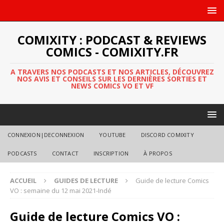
COMIXITY : PODCAST & REVIEWS
COMICS - COMIXITY.FR
A TRAVERS NOS PODCASTS ET NOS ARTICLES, DÉCOUVREZ
NOS AVIS ET CONSEILS SUR LES DERNIÈRES SORTIES ET
NEWS COMICS VO ET VF
CONNEXION|DECONNEXION
YOUTUBE
DISCORD COMIXITY
PODCASTS
CONTACT
INSCRIPTION
À PROPOS
ACCUEIL
GUIDES DE LECTURE
Guide de lecture Comics
VO : semaine du 12 mai 2021-Indé
Guide de lecture Comics VO :