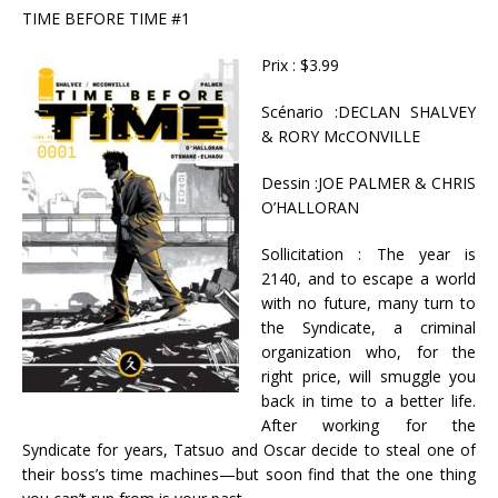
TIME BEFORE TIME #1
Prix : $3.99
Scénario :DECLAN SHALVEY
& RORY McCONVILLE
Dessin :JOE PALMER & CHRIS
O’HALLORAN
Sollicitation : The year is
2140, and to escape a world
with no future, many turn to
the Syndicate, a criminal
organization who, for the
right price, will smuggle you
back in time to a better life.
After working for the
Syndicate for years, Tatsuo and Oscar decide to steal one of
their boss’s time machines—but soon find that the one thing