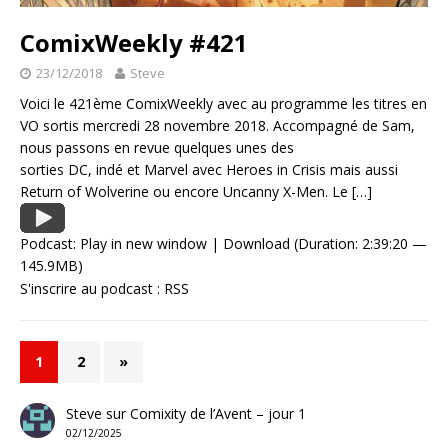
ComixWeekly #421
23/12/2018
Steve
Voici le 421ème ComixWeekly avec au programme les titres en
VO sortis mercredi 28 novembre 2018. Accompagné de Sam,
nous passons en revue quelques unes des
sorties DC, indé et Marvel avec Heroes in Crisis mais aussi
Return of Wolverine ou encore Uncanny X-Men. Le
[…]
Podcast:
Play in new window
|
Download
(Duration: 2:39:20 —
145.9MB)
S'inscrire au podcast :
RSS
1
2
»
Steve
sur
Comixity de l’Avent – jour 1
02/12/2025