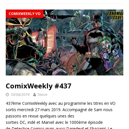
COMIXWEEKLY VO
ComixWeekly #437
10/04/2019
Steve
437ème ComixWeekly avec au programme les titres en VO
sortis mercredi 27 mars 2019. Accompagné de Sam nous
passons en revue quelques unes des
sorties DC, indé et Marvel avec le 1000ème épisode
de Detectice Comics mais aussi Daredevil et Shazam!. Le