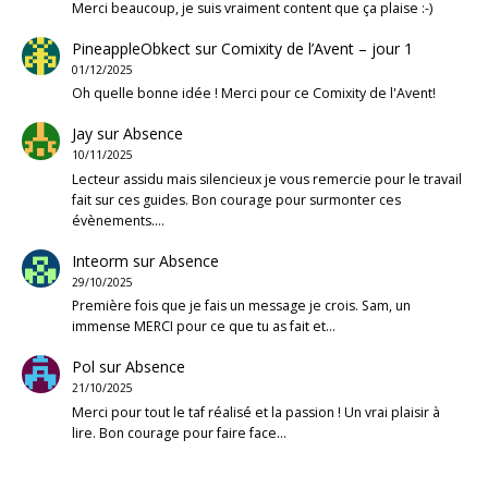
Merci beaucoup, je suis vraiment content que ça plaise :-)
PineappleObkect
sur
Comixity de l’Avent – jour 1
01/12/2025
Oh quelle bonne idée ! Merci pour ce Comixity de l'Avent!
Jay
sur
Absence
10/11/2025
Lecteur assidu mais silencieux je vous remercie pour le travail
fait sur ces guides. Bon courage pour surmonter ces
évènements.…
Inteorm
sur
Absence
29/10/2025
Première fois que je fais un message je crois. Sam, un
immense MERCI pour ce que tu as fait et…
Pol
sur
Absence
21/10/2025
Merci pour tout le taf réalisé et la passion ! Un vrai plaisir à
lire. Bon courage pour faire face…