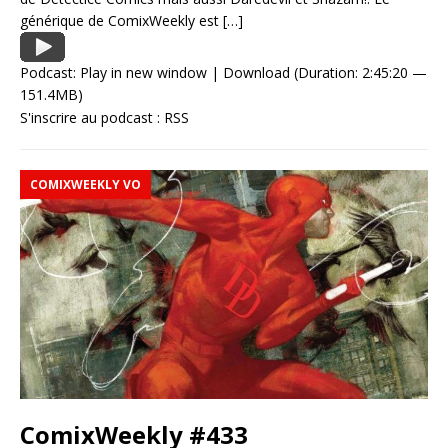
générique de ComixWeekly est
[…]
Podcast:
Play in new window
|
Download
(Duration: 2:45:20 —
151.4MB)
S'inscrire au podcast :
RSS
COMIXWEEKLY VO
ComixWeekly #433