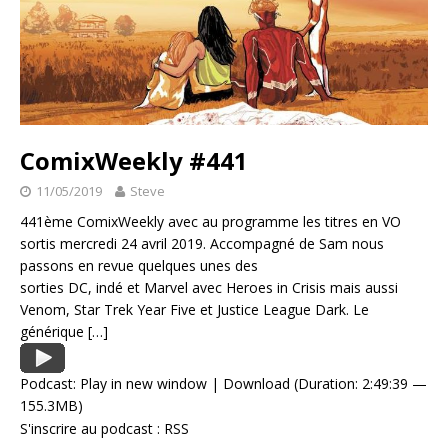
ComixWeekly #441
11/05/2019
Steve
441ème ComixWeekly avec au programme les titres en VO
sortis mercredi 24 avril 2019. Accompagné de Sam nous
passons en revue quelques unes des
sorties DC, indé et Marvel avec Heroes in Crisis mais aussi
Venom, Star Trek Year Five et Justice League Dark. Le
générique
[…]
Podcast:
Play in new window
|
Download
(Duration: 2:49:39 —
155.3MB)
S'inscrire au podcast :
RSS