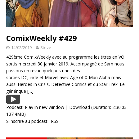
ComixWeekly #429
14/02/2019
Steve
429ème ComixWeekly avec au programme les titres en VO
sortis mercredi 30 janvier 2019. Accompagné de Sam nous
passons en revue quelques unes des
sorties DC, indé et Marvel avec Age of X-Man Alpha mais
aussi Heroes in Crisis, Detective Comics et du Star Trek. Le
générique
[…]
Podcast:
Play in new window
|
Download
(Duration: 2:30:03 —
137.4MB)
S'inscrire au podcast :
RSS