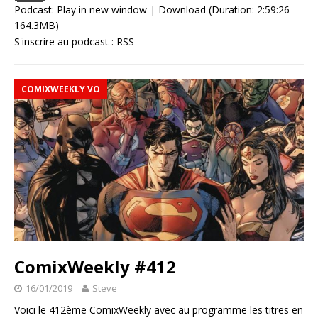
Podcast:
Play in new window
|
Download
(Duration: 2:59:26 —
164.3MB)
S'inscrire au podcast :
RSS
COMIXWEEKLY VO
ComixWeekly #412
16/01/2019
Steve
Voici le 412ème ComixWeekly avec au programme les titres en