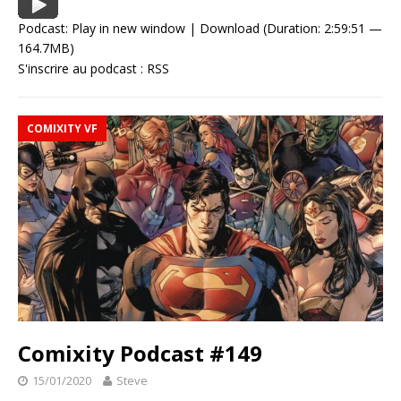
Podcast:
Play in new window
|
Download
(Duration: 2:59:51 —
164.7MB)
S'inscrire au podcast :
RSS
COMIXITY VF
Comixity Podcast #149
15/01/2020
Steve